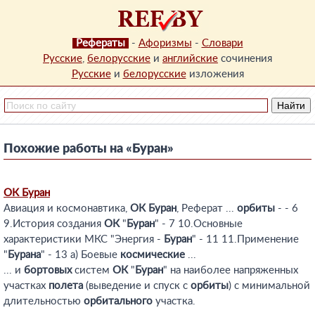
Рефераты
-
Афоризмы
-
Словари
Русские
,
белорусские
и
английские
сочинения
Русские
и
белорусские
изложения
Похожие работы на «Буран»
ОК
Буран
Авиация и космонавтика,
ОК
Буран
, Реферат ...
орбиты
- - 6
9.История создания
ОК
"
Буран
" - 7 10.Основные
характеристики МКС "Энергия -
Буран
" - 11 11.Применение
"
Бурана
" - 13 а) Боевые
космические
...
... и
бортовых
систем
ОК
"
Буран
" на наиболее напряженных
участках
полета
(выведение и спуск с
орбиты
) с минимальной
длительностью
орбитального
участка.