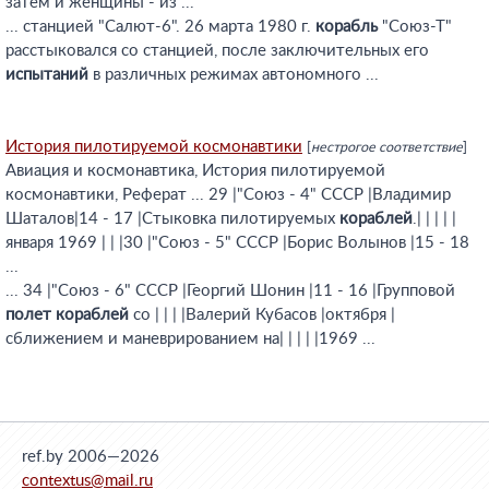
затем и женщины - из ...
... станцией "Салют-6". 26 марта 1980 г.
корабль
"Союз-Т"
расстыковался со станцией, после заключительных его
испытаний
в различных режимах автономного ...
История пилотируемой космонавтики
[
нестрогое соответствие
]
Авиация и космонавтика, История пилотируемой
космонавтики, Реферат ... 29 |"Союз - 4" СССР |Владимир
Шаталов|14 - 17 |Стыковка пилотируемых
кораблей
.| | | | |
января 1969 | | |30 |"Союз - 5" СССР |Борис Волынов |15 - 18
...
... 34 |"Союз - 6" СССР |Георгий Шонин |11 - 16 |Групповой
полет
кораблей
со | | | |Валерий Кубасов |октября |
сближением и маневрированием на| | | | |1969 ...
ref.by 2006—2026
contextus@mail.ru