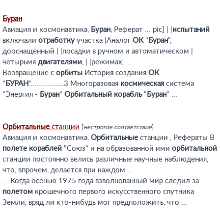
Буран
Авиация и космонавтика,
Буран
, Реферат ... pic] | |
испытаний
включали
отработку
участка |Аналог
ОК
"
Буран
",
дооснащенный | |посадки в ручном и автоматическом |
четырьмя
двигателями
, | |режимах, ...
Возвращение с
орбиты
История создания
ОК
"
БУРАН
".................3 Многоразовая
космическая
система
"Энергия -
Буран
"
Орбитальный
корабль
"
Буран
" ...
Орбитальные
станции
[
нестрогое соответствие
]
Авиация и космонавтика,
Орбитальные
станции , Рефераты В
полете
кораблей
"Союз" и на образованной ими
орбитальной
станции постоянно велись различные научные наблюдения,
что, впрочем, делается при каждом ...
... Когда осенью 1975 года взволнованный мир следил за
полетом
крошечного первого искусственного спутника
Земли, вряд ли кто-нибудь мог предположить, что ...