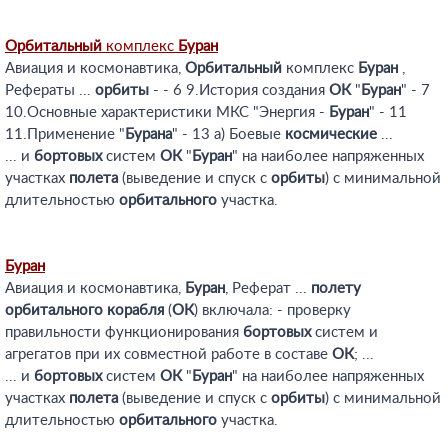
Орбитальный
комплекс
Буран
Авиация и космонавтика,
Орбитальный
комплекс
Буран
,
Рефераты ...
орбиты
- - 6 9.История создания
ОК
"
Буран
" - 7
10.Основные характеристики МКС "Энергия -
Буран
" - 11
11.Применение "
Бурана
" - 13 а) Боевые
космические
...
... и
бортовых
систем
ОК
"
Буран
" на наиболее напряженных
участках
полета
(выведение и спуск с
орбиты
) с минимальной
длительностью
орбитального
участка.
Буран
Авиация и космонавтика,
Буран
, Реферат ...
полету
орбитального
корабля
(
ОК
) включала: - проверку
правильности функционирования
бортовых
систем и
агрегатов при их совместной работе в составе
ОК
; ...
... и
бортовых
систем
ОК
"
Буран
" на наиболее напряженных
участках
полета
(выведение и спуск с
орбиты
) с минимальной
длительностью
орбитального
участка.