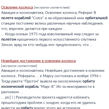
Освоение космоса
[
нестрогое соответствие
]
Авиация и космонавтика, Освоение космоса, Реферат В
полете
кораблей
"Союз" и на образованной ими
орбитальной
станции постоянно велись различные научные наблюдения,
что, впрочем, делается при каждом ...
... Когда осенью 1975 года взволнованный мир следил за
полетом
крошечного первого искусственного спутника
Земли, вряд ли кто-нибудь мог предположить, что ...
Новейшее достижение в освоении космоса
[
нестрогое соответствие
]
Авиация и космонавтика, Новейшее достижение в освоении
космоса , Рефераты ... к Марсу состоялась в ноябре 1996 г.
Тогда ракета "Протон" вывела на околоземную
орбиту
космический
корабль
"Марс-8". Из-за неисправности в
разгонном ...
... pic] | | Руководители проекта надеются избежать
прошлогодних проблем с зондом, когда его не удалось
вывести на
орбиту
вокруг этого же астероида.