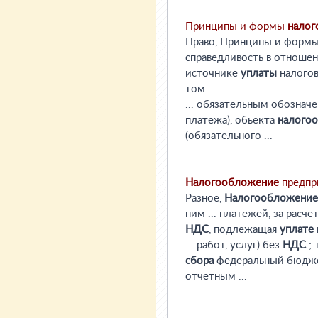
Принципы и формы
налог
Право, Принципы и форм
справедливость в отношен
источнике
уплаты
налогов
том ...
... обязательным обозна
платежа), обьекта
налого
(обязательного ...
Налогообложение
предпр
Разное,
Налогообложение
ним ... платежей, за расч
НДС
, подлежащая
уплате
... работ, услуг) без
НДС
; 
сбора
федеральный бюдж
отчетным ...