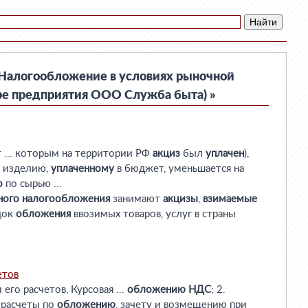
Налогообложение в условиях рыночной
ре предприятия ООО Служба быта) »
т ... которым на территории РФ
акциз
был
уплачен
),
 изделию,
уплаченному
в бюджет, уменьшается на
о
по сырью ...
ного
налогообложения
занимают
акцизы
,
взимаемые
док
обложения
ввозимых товаров, услуг в страны
етов
его расчетов, Курсовая ...
обложению
НДС
; 2.
 расчеты по
обложению
, зачету и возмещению при