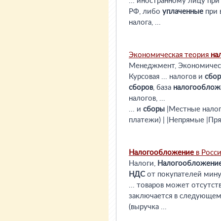
... иностранному лицу при
РФ, либо
уплаченные
при 
налога, ...
Экономическая теория
на
Менеджмент, Экономичес
Курсовая ... налогов и
сбор
сборов
, база
налогооблож
налогов, ...
... и
сборы
|Местные нало
платежи) | |Непрямые |Пр
Налогообложение
в Росс
Налоги,
Налогообложени
НДС
от покупателей мин
... товаров может отсутст
заключается в следующем
(выручка ...