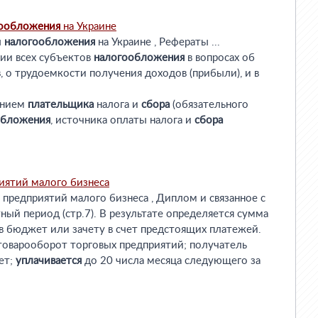
ообложения
на Украине
ы
налогообложения
на Украине , Рефераты ...
ии всех субъектов
налогообложения
в вопросах об
, о трудоемкости получения доходов (прибыли), и в
чением
плательщика
налога и
сбора
(обязательного
обложения
, источника оплаты налога и
сбора
иятий малого бизнеса
предприятий малого бизнеса , Диплом и связанное с
етный период (стр.7). В результате определяется сумма
в бюджет или зачету в счет предстоящих платежей.
товарооборот торговых предприятий; получатель
ет;
уплачивается
до 20 числа месяца следующего за