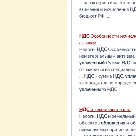
... характеристика его ос
взимания и исчисления
Н
бюджет РФ; ...
НДС
Особенности исчисл
активам
Налоги,
НДС
Особенности
нематериальным активам,
уплаченный
Сумма
НДС
н
отражается на специально 
...
НДС
- сумма
НДС
,
упла
законодательно определе
уплаченного
НДС
:
НДС
и земельный налог
Налоги,
НДС
и земельный н
объектов
обложения
и об
применяемых при исчисле