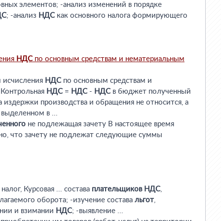
новных элементов; -анализ изменений в порядке
ДС
; -анализ
НДС
как основного налога формирующего
ения
НДС
по основным средствам и нематериальным
 исчисления
НДС
по основным средствам и
 Контрольная
НДС
=
НДС
-
НДС
в бюджет полученный
а издержки производства и обращения не относится, а
выделенном в ...
ченного
не подлежащая зачету В настоящее время
но, что зачету не подлежат следующие суммы
алог, Курсовая ... состава
плательщиков
НДС
,
лагаемого оборота; -изучение состава
льгот
,
нии и взимании
НДС
; -выявление ...