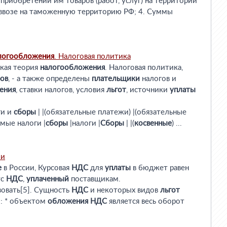
 приобретении им товаров (работ, услуг) на территории
ввозе на таможенную территорию РФ; 4. Суммы
логообложения
. Налоговая политика
кая теория
налогообложения
. Налоговая политика,
ов
, - а также определены
плательщики
налогов и
ения
, ставки налогов, условия
льгот
, источники
уплаты
ги и
сборы
| |(обязательные платежи) |(обязательные
ямые налоги |
сборы
|налоги |
Сборы
| |(
косвенные
) ...
ии
е
в России, Курсовая
НДС
для
уплаты
в бюджет равен
ус
НДС
,
уплаченный
поставщикам.
вовать[5]. Сущность
НДС
и некоторых видов
льгот
: * объектом
обложения
НДС
является весь оборот