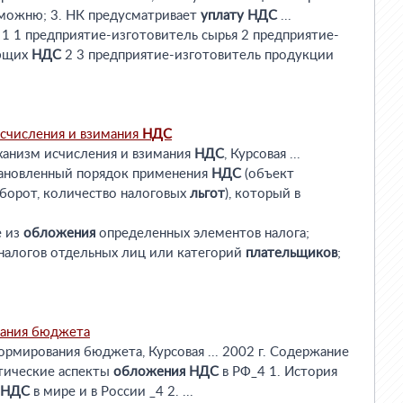
аможню; 3. НК предусматривает
уплату
НДС
...
1 1 предприятие-изготовитель сырья 2 предприятие-
ующих
НДС
2 3 предприятие-изготовитель продукции
счисления и взимания
НДС
анизм исчисления и взимания
НДС
, Курсовая ...
тановленный порядок применения
НДС
(объект
оборот, количество налоговых
льгот
), который в
е из
обложения
определенных элементов налога;
налогов отдельных лиц или категорий
плательщиков
;
вания бюджета
ормирования бюджета, Курсовая ... 2002 г. Содержание
етические аспекты
обложения
НДС
в РФ_4 1. История
НДС
в мире и в России _4 2. ...