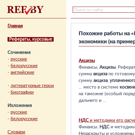
Главная
Похожие работы на «
Рефераты, курсовые
экономики (на приме
Сочинения
-
русские
Акцизы
-
белорусские
Финансы,
Акцизы
, Рефера
-
английские
сумма
акциза
по готовому
сумму
акциза
,
уплаченног
-
литературные герои
... место в системе
косвен
-
биографии
на таможне (особый поря
дальнего и ...
Изложения
-
русские
-
белорусские
НДС
и методики его расч
Финансы,
НДС
и методики 
Словари
Нераскрыты и усложнены