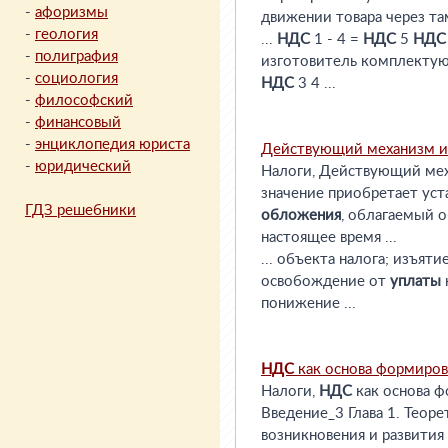
-
афоризмы
движении товара через т
-
геология
...
НДС
1 - 4 =
НДС
5
НДС
-
полиграфия
изготовитель комплект
-
социология
НДС
3 4 ...
-
философский
-
финансовый
-
энциклопедия юриста
Действующий механизм и
-
юридический
Налоги, Действующий мех
значение приобретает ус
ГДЗ решебники
обложения
, облагаемый 
настоящее время ...
... объекта налога; изъяти
освобождение от
уплаты
понижение ...
НДС
как основа формиро
Налоги,
НДС
как основа ф
Введение_3 Глава 1. Теор
возникновения и развития