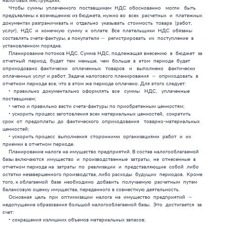
 товара  (работ,
услуг),  НДС  и  конечную  сумму  к  оплате.  Все  плательщики  НДС  обязаны
составлять счета-фактуры, а покупатели —  регистрировать  их  поступление  в
установленном порядке.
    Планирование потоков НДС. Сумма НДС, подлежащая внесению  в  бюджет  за
отчетный  период,  будет  тем  меньше,  чем  больше  в  этом  периоде  будет
оприходовано  фактически   оплаченных   товаров   и   выполнено   фактически
оплаченных услуг и работ. Задача налогового планирования  —  оприходовать  в
отчетном периоде все, что в этом же периоде оплачено. Для этого следует:
    •  правильно  документально  оформлять  все   суммы   НДС,   уплаченные
поставщикам;
    • четко и правильно вести счета-фактуры по приобретенным ценностям;
    • ускорить процесс заготовления всех материальных ценностей,  сократить
срок  от  предоплаты  до  фактического  оприходования   товарно-материальных
ценностей;
    • ускорить процесс  выполнения  сторонними  организациями  работ  и  их
приемки в отчетном периоде.
    Планирование налога на имущество предприятий. В состав налогооблагаемой
базы включаются  имущество  и  производственные  затраты,  не  отнесенные  в
отчетном периоде на  затраты  по  реализации  и  представляющие  собой  либо
остатки незавершенного производства, либо расходы  будущих  периодов.  Кроме
того, к облагаемой  базе  необходимо  добавить  получаемую  расчетным  путем
балансовую оценку имущества, переданного в совместную деятельность.
    Основная  цель  при  оптимизации  налога  на  имущество  предприятий  —
недопущение образования большой налогооблагаемой базы.  Это  достигается  за
счет:
    • сокращения излишних объемов материальных запасов;
    • ускорения процессов реализации продукции;
    • сокращения технологического цикла производства;
    • уменьшения объемов незавершенного производства.
    При  налоговом  планировании  применительно  к  данному  налогу   нужно
учитывать результаты переоценки  основных  фондов,  ежегодно  проводимой  по
решению правительства.
    Запланировать снижение платежей по налогу на имущество можно и заранее,
при купле-продаже имущества.  Для  этого  приобретение  оформляют  на  сумму
меньшую, чем полная стоимость имущества, а разницу оформляют как оплату  тех
или иных услуг.
    Планирование подоходного налога. Решение вопросов  минимизации  данного
налога  автоматически  связано  с   уменьшением   выплат   во   внебюджетные
социальные фонды.
    В налоговом планировании выделяют следующие аспекты:
    а) замена прямых денежных выплат персоналу;
    б) замена индивидуальных выплат на коллективные;
    в) использование всех существующих льгот;
    г) использование нетрадиционных методов оплаты труда.
    Замена прямых денежных выплат  персоналу.  Уменьшение  налогооблагаемой
базы  по  подоходному  налогу  достигается  путем  замены  денежных   выплат
расходами, включаемыми в производственную  себестоимость  в  соответствии  с
«Положением о составе затрат...». Например, при правильном  оформлении  всех
документов предприятие может  обеспечить  своих  экономистов  и  бухгалтеров
дорогостоящими периодическими изданиями,  проведя  эти  затраты  под  статью
«Нормативно-справочная литература».
    Замена индивидуальных выплат на  коллективные.  Индивидуальные  выплаты
однозначно требуют начисления налогов. При замене индивидуальных  выплат  на
расходы  коллективного  характера  сразу  исчезает  объект   налогообложения
подоходным  налогом.  На  обезличенные  выплаты  не  начисляются   также   и
страховые взносы в пенсионный фонд.
    К  коллективным  (групповым)  выплатам,  производимым   как   за   счет
себестоимости,  так  и  за  счет  чистой  прибыли,  относятся:  обезличенная
бесплатная  оплата  питания  для   сотрудников   предприятия;   расходы   на
содержание подведомственного жилья, домов отдыха,  профилакториев;  арендная
плата за помещения для культурно-массовых и спортивных мероприятий;  расходы
на приобретение медикаментов и др.
    Использование налоговых  льгот.  Актуальное  значение  для  большинства
налогоплательщиков  имеют  льготы  по  следующим  суммам,  не  включаемым  в
совокупный доход граждан[6]. Это:
    • материальная помощь в пределах 12-кратного размера ММОТ в год;
    • суммы фактически произведенных и документально подтвержденных целевых
расходов при командировках;
    • суммы, получаемые в течение года от продажи недвижимости  в  пределах
5000-кратного размера ММОТ;
    • суммы, получаемые в течение  года  от  продажи  другого  имущества  в
пределах 1000-кратного размера ММОТ;
    • стоимость подарков (призов), полученных в течение года, в пределах 12-
кратного размера ММОТ;
    •  суммы,   уплаченные   предприятиями   за   путевки   для   детей   в
оздоровительные и санаторно-курортные учреждения;
    • стоимость медицинского обслуживания, осуществляемого по договорам  за
счет средств предприятия в пользу своих работников и членов их семей.
    Совокупный доход  уменьшается  на  суммы,  направленные  гражданами  на
строительство или приобретение дома или квартиры,  или  дачи,  или  садового
домика  на  территории  РФ,   в   пределах   5000-кратного   размера   ММОТ,
учитываемого за трехлетний период, но не более размера совокупного  годового
дохода. Повторно такая льгота не предоставляется.
    Минимизация  платежей  во  внебюджетные  фонды.  С  целью   минимизации
страховых выплат в Пенсионный фонд следует учесть ряд положений;
    • страховые выплаты не начисляются со всех  видов  выплат,  начисленных
работнику не работодателем;
    •   освобождены   от   страховых   взносов   пособия    по    временной
нетрудоспособности;
    • страховые взносы не начисляются на материальную  помощь,  оказываемую
работникам в связи с постигшим их стихийным бедствием,  пожаром,  похищением
имущества, увечьем, а также смертью, включая близких родственников;
    • от взносов освобождена  стоимость  выдаваемой  специальной  одежды  и
обуви;
    • страховые взносы не  начисляются  на  доходы  по  акциям,  дивиденды,
проценты, выплаты по долевым паям;
    • не начисляются взносы  по  договорам  купли-продажи,  мены,  дарения,
аренды, займа, кредита, факторинга, страхования, концессии.
    Нетрадиционные методы оплаты труда. На 100 рублен  выданной  заработной
платы в бюджет надо  отдать  61,49  рубля.  Поэтому  возможно  использование
многоходовых «страховых» схем минимизации подоходного налога.

                                 Заключение

    В данной курсовой работе  затронут  аспект  использования  налогов  при
формировании казны государства. Для экономики важны  содержание  и  конечные
цели действия налогового механизма. Поэтому,  как  бы  ни  называлась  форма
принудительного,  неэквивалентного,  безвозвратного  изъятия   доли   дохода
гражданина  или  предприятия,  она  всегда  будет   выражать   одностороннее
движение  денежной  формы  стоимости  от  ее   создателей   к   государству.
Исторический аспект развития налогообложения  поможет  понять  экономическую
сущность нынешних налогов.  Платить  налоги  обязан  каждый  гражданин,  тем
самым он вносит посильный вклад в обеспечение цивилизованного  образа  жизни
всей нации. Однако в реальной действительности мы имеем дело  с  конкретными
формами, в которых общественно необходимая  категория  «налог»  используется
государственной властью. Согласие на тот или иной налоговый  регламент  дает
нация в целом. Следовательно, степень  развития  демократического  режима  —
вот тот постулат, на котором основаны тяжесть налогового бремени  и  полнота
реализации  фундаментальных   принципов   налогообложения:   справедливость,
равномерность, ясность и экономичность налогов. От  выбора  форм  реализации
этих принципов зависит, во что будет обращен далее налог — во благо  или  во
зло. Этот выбор мы  определяем  сами  —  через  нашу  волю  к  экономической
свободе и наше желание жить в цивилизованном обществе.

                              Список литературы

    1. Налоговый кодекс Российской Федерации: В 2 ч. – М.: Кодекс, 2001.
    2. Налоговый кодекс Российской Федерации в схемах – М.: КОНСЭСКО-Пресс,
       2001.
    3. Грунина Д. К., Ивченов Л. С. Основы деятельности налоговых  органов.
       – М., Финансовая академия при Правительстве РФ, 2000.
    4. Дуканич Л. В. Налоги  и  налообложение  Серия  «Учебники  и  учебные
       пособия». – Ростов на Дону: Феникс, 2000.
    5. Дуканич Л. В.  Налоговое регулирование: принципы и модели.  //  Роль
       государства  в  экономике/  Под  ред.  В.  Н.  Овчинникова,  О.   С.
       Белокрыловой – Ростов: Тодикс Папир, 1997.
    6. Евстигнеева Е. Н. Основы налогообложения и налогового  права:  Учеб.
       пособие. – М.: Инфра-М, 2000.
    7. Каширина М. В., Каширин В. А. Федеральные,  региональные  и  местные
       налоги и сборы, уплачиваемые юридическими лицами: Учеб.  пособие.  –
       М.: БЕК, 2001.
    8. Осетрова Н. И. Налоговое право// Налоговый вестник. – 2001. - № 4,8.
    9. Пансков В. Г.  Налоги  и  налогообложение  в  Российской  Федерации:
       Учебник. – М.: МЦФЭР, 2001.
   10. Пушкарева В. М. Госбюджет. Налоги. – Орехово-Зуево, 2000.
   11. Скворцов О. В. Налоги и налогообложение:  Учеб.  пособие  для  сред.
       проф. учеб. заведений/ О.  В.  Скворцов,  Н.  О.  Скворцова.  –  М.:
       Издательский центр «Академия», 2002.
   12.


                                 Приложения


               Приложение А. Субъекты налоговых правоотношений



                    Приложение Б. Объекты налогообложения



                     Приложение В. Классификация налогов



     Приложение Г. Налоги и сборы, установленные в Российской Федерации


|Федеральные налоги и сборы    |Налоги и сборы         |Местные налоги   |
|                              |субъектов РФ           |                 |
|                              |(региональные)         |                 |
|Налог на прибыль организаций. |Налог  на имущество    |Земельный налог. |
|Налог на доходы от капитала.  |организаций.           |Налог на         |
|Налог на доходы физических    |Налог с продаж.        |иму