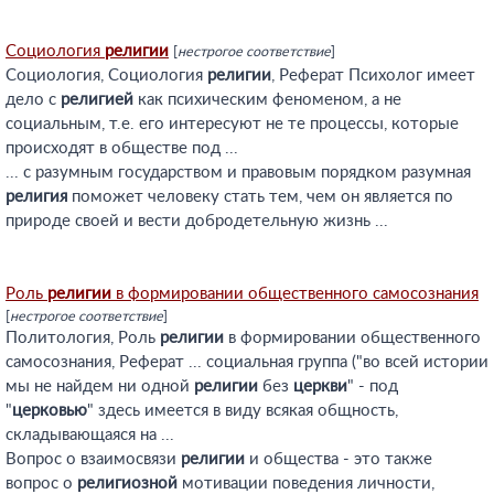
Социология
религии
[
нестрогое соответствие
]
Социология, Социология
религии
, Реферат Психолог имеет
дело с
религией
как психическим феноменом, а не
социальным, т.е. его интересуют не те процессы, которые
происходят в обществе под ...
... с разумным государством и правовым порядком разумная
религия
поможет человеку стать тем, чем он является по
природе своей и вести добродетельную жизнь ...
Роль
религии
в формировании общественного самосознания
[
нестрогое соответствие
]
Политология, Роль
религии
в формировании общественного
самосознания, Реферат ... социальная группа ("во всей истории
мы не найдем ни одной
религии
без
церкви
" - под
"
церковью
" здесь имеется в виду всякая общность,
складывающаяся на ...
Вопрос о взаимосвязи
религии
и общества - это также
вопрос о
религиозной
мотивации поведения личности,