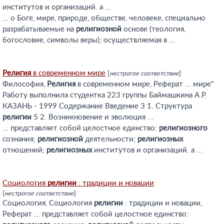
институтов и организаций. а ...
... о Боге, мире, природе, обществе, человеке, специально
разрабатываемые на
религиозной
основе (теология,
богословие, символы веры); осуществляемая в ...
Религия
в современном мире
[
нестрогое соответствие
]
Философия,
Религия
в современном мире, Реферат ... мире"
Работу выполнила студентка 223 группы Баймашкина А.Р.
КАЗАНЬ - 1999 Содержание Введение 3 1. Структура
религии
5 2. Возникновение и эволюция ...
... представляет собой целостное единство:
религиозного
сознания;
религиозной
деятельности;
религиозных
отношений;
религиозных
институтов и организаций. а ...
Социология
религии
: традиции и новации
[
нестрогое соответствие
]
Социология, Социология
религии
: традиции и новации,
Реферат ... представляет собой целостное единство: