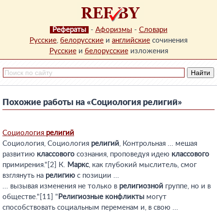
Рефераты
-
Афоризмы
-
Словари
Русские
,
белорусские
и
английские
сочинения
Русские
и
белорусские
изложения
Похожие работы на «Социология религий»
Социология
религий
Социология, Социология
религий
, Контрольная ... мешая
развитию
классового
сознания, проповедуя идею
классового
примирения."[2] К.
Маркс
, как глубокий мыслитель, смог
взглянуть на
религию
с позиции ...
... вызывая изменения не только в
религиозной
группе, но и в
обществе."[11] "
Религиозные
конфликты
могут
способствовать социальным переменам и, в свою ...