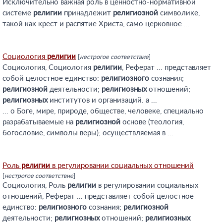
Исключительно важная роль в ценностно-нормативной
системе
религии
принадлежит
религиозной
символике,
такой как крест и распятие Христа, само церковное ...
Социология
религии
[
нестрогое соответствие
]
Социология, Социология
религии
, Реферат ... представляет
собой целостное единство:
религиозного
сознания;
религиозной
деятельности;
религиозных
отношений;
религиозных
институтов и организаций. а ...
... о Боге, мире, природе, обществе, человеке, специально
разрабатываемые на
религиозной
основе (теология,
богословие, символы веры); осуществляемая в ...
Роль
религии
в регулировании социальных отношений
[
нестрогое соответствие
]
Социология, Роль
религии
в регулировании социальных
отношений, Реферат ... представляет собой целостное
единство:
религиозного
сознания;
религиозной
деятельности;
религиозных
отношений;
религиозных