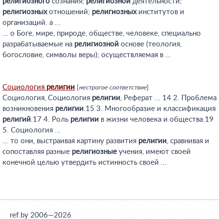
религиозного
сознания;
религиозной
деятельности;
религиозных
отношений;
религиозных
институтов и
организаций. а ...
... о Боге, мире, природе, обществе, человеке, специально
разрабатываемые на
религиозной
основе (теология,
богословие, символы веры); осуществляемая в ...
Социология
религии
[
нестрогое соответствие
]
Социология, Социология
религии
, Реферат ... 14 2. Проблема
возникновения
религии
.15 3. Многообразие и классификация
религий
.17 4. Роль
религии
в жизни человека и общества.19
5. Социология ...
... то они, выстраивая картину развития
религии
, сравнивая и
сопоставляя разные
религиозные
учения, имеют своей
конечной целью утвердить истинность своей ...
ref.by 2006—2026