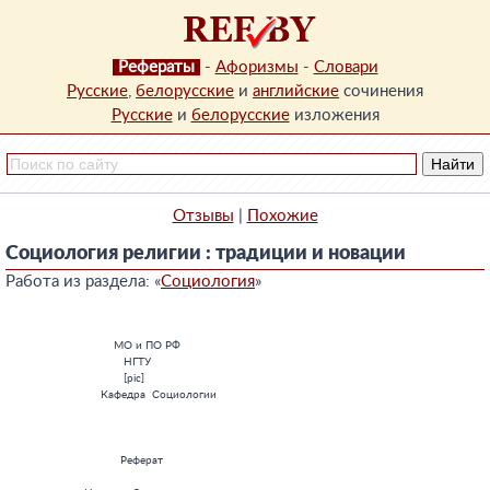
Рефераты
-
Афоризмы
-
Словари
Русские
,
белорусские
и
английские
сочинения
Русские
и
белорусские
изложения
Отзывы
|
Похожие
Социология религии : традиции и новации
Работа из раздела: «
Социология
»
                                 МО и ПО РФ

                                    НГТУ

                                    [pic]

                             Кафедра  Социологии

                                   Реферат
