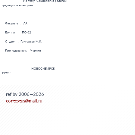
                        На тему: Социология религии:

традиции и новациии

    Факультет :  ЛА

    Группа :      ПС-62

    Студент :  Григорьев М.И.

    Преподаватель :  Чуркин

                                 НОВОСИБИРСК

1999 г.

ref.by 2006—2026
contextus@mail.ru