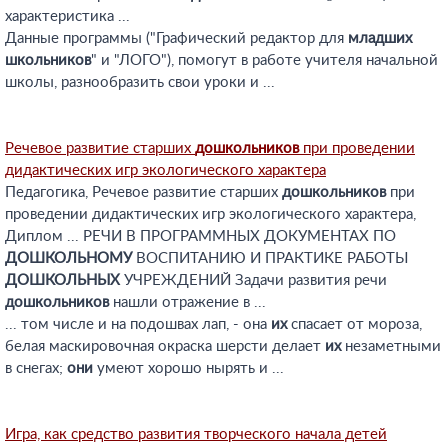
характеристика ...
Данные программы ("Графический редактор для
младших
школьников
" и "ЛОГО"), помогут в работе учителя начальной
школы, разнообразить свои уроки и ...
Речевое развитие старших
дошкольников
при проведении
дидактических игр экологического характера
Педагогика, Речевое развитие старших
дошкольников
при
проведении дидактических игр экологического характера,
Диплом ... РЕЧИ В ПРОГРАММНЫХ ДОКУМЕНТАХ ПО
ДОШКОЛЬНОМУ
ВОСПИТАНИЮ И ПРАКТИКЕ РАБОТЫ
ДОШКОЛЬНЫХ
УЧРЕЖДЕНИЙ Задачи развития речи
дошкольников
нашли отражение в ...
... том числе и на подошвах лап, - она
их
спасает от мороза,
белая маскировочная окраска шерсти делает
их
незаметными
в снегах;
они
умеют хорошо нырять и ...
Игра, как средство развития творческого начала детей