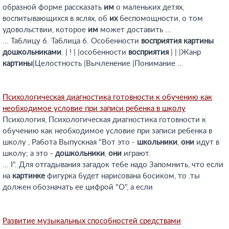
образной форме рассказать
им
о маленьких детях,
воспитывающихся в яслях, об
их
беспомощности, о том
удовольствии, которое
им
может доставить ...
... Таблицу 6. Таблица 6. Особенности
восприятия
картины
дошкольниками
. | ! | |особенности
восприятия
| | |Жанр
картины
|Целостность |Вычленение |Понимание ...
Психологическая диагностика готовности к обучению как
необходимое условие при записи ребенка в школу
Психология, Психологическая диагностика готовности к
обучению как необходимое условие при записи ребенка в
школу , Работа Выпускная "Вот это -
школьники
,
они
идут в
школу; а это -
дошкольники
,
они
играют.
... I". Для отгадывания загадок тебе надо Запомнить, что если
на
картинке
фигурка будет нарисована босиком, то .ты
должен обозначать ее цифрой "О", а если
Развитие музыкальных способностей средствами