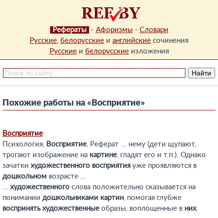
Рефераты
-
Афоризмы
-
Словари
Русские
,
белорусские
и
английские
сочинения
Русские
и
белорусские
изложения
Похожие работы на «Восприятие»
Восприятие
Психология,
Восприятие
, Реферат ... нему (дети щупают,
трогают изображение на
картине
, гладят его и т.п.). Однако
зачатки
художественного
восприятия
уже проявляются в
дошкольном
возрасте ...
...
художественного
слова положительно сказывается на
понимании
дошкольниками
картин
, помогая глубже
воспринять
художественные
образы, воплощенные в
них
.