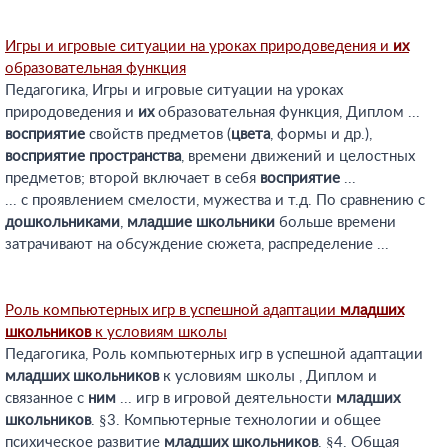
Игры и игровые ситуации на уроках природоведения и
их
образовательная функция
Педагогика, Игры и игровые ситуации на уроках
природоведения и
их
образовательная функция, Диплом ...
восприятие
свойств предметов (
цвета
, формы и др.),
восприятие
пространства
, времени движений и целостных
предметов; второй включает в себя
восприятие
...
... с проявлением смелости, мужества и т.д. По сравнению с
дошкольниками
,
младшие
школьники
больше времени
затрачивают на обсуждение сюжета, распределение ...
Роль компьютерных игр в успешной адаптации
младших
школьников
к условиям школы
Педагогика, Роль компьютерных игр в успешной адаптации
младших
школьников
к условиям школы , Диплом и
связанное с
ним
... игр в игровой деятельности
младших
школьников
. §3. Компьютерные технологии и общее
психическое развитие
младших
школьников
. §4. Общая