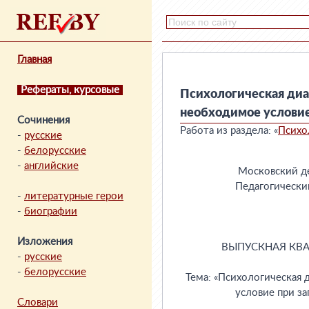
Главная
Рефераты, курсовые
Психологическая диа
необходимое условие
Сочинения
Работа из раздела: «
Психо
-
русские
-
белорусские
-
английские
-
литературные герои
-
биографии
Изложения
-
русские
-
белорусские
Словари