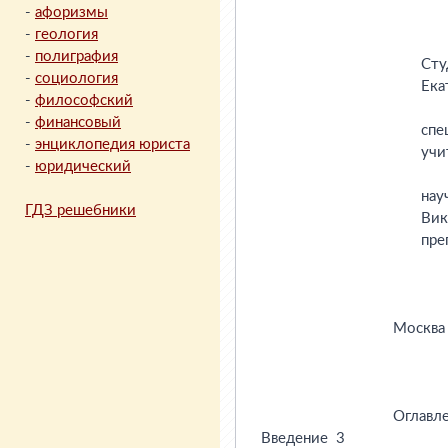
-
афоризмы
-
геология
-
полиграфия
-
социология
-
философский
-
финансовый
-
энциклопедия юриста
-
юридический
ГДЗ решебники