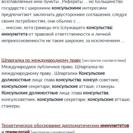
возглавляемые ими пункты , Рефераты ... но большинство
государств с широкими
консульскими
интересами
предпочитают заключать двусторонние соглашения, следуя
своим потребностям; они обычно с ...
... миссии, хотя границы его (служащего
консульства
)
иммунитета
от правовой ответственности и личной
неприкосновенности не такие широкие, за исключением ...
Шпаргалка по международному праву
[
нестрогое соответствие
]
Международное публичное право, Шпаргалка по
международному праву , Шпаргалки
Консульские
должностные
лица: глава
консульства
;
консул
-советник;
консульские
секретари;
консульские
атташе; стажеры.
Консульские
должностные
лица: глава
консульства
;
консулсоветник;
консульские
секретари;
консульские
атташе;
стажеры.
Теоретическое обоснование дипломатических
иммунитетов
и
привилегий
[
нестрогое соответствие
]