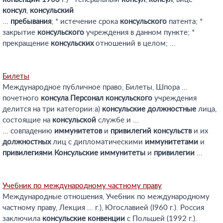
консул
,
консульский
...
пребывания
; * истечение срока
консульского
патента; *
закрытие
консульского
учреждения в данном пункте; *
прекращение
консульских
отношений в целом; ...
Билеты
Международное публичное право, Билеты, Шпора ...
почетного
консула
.
Персонал
консульского
учреждения
делится на три категории:а)
консульские
должностные
лица,
состоящие на
консульской
службе и ...
... совпадению
иммунитетов
и
привилегий
консульств
и их
должностных
лиц с дипломатическими
иммунитетами
и
привилегиями
.
Консульские
иммунитеты
и
привилегии
...
Учебник по международному частному праву
Международные отношения, Учебник по международному
частному праву, Лекция ... г.), Югославией (I960 г.). Россия
заключила
консульские
конвенции
с Польшей (1992 г.).