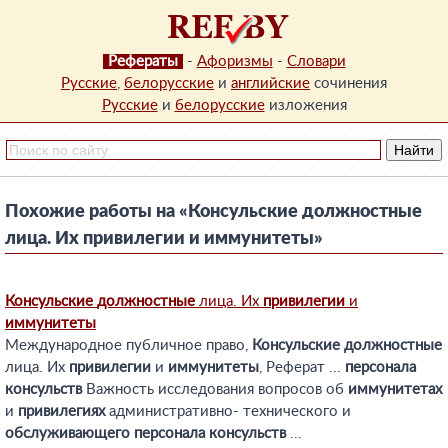
Рефераты
-
Афоризмы
-
Словари
Русские
,
белорусские
и
английские
сочинения
Русские
и
белорусские
изложения
Похожие работы на «Консульские должностные
лица. Их привилегии и иммунитеты»
Консульские
должностные
лица. Их
привилегии
и
иммунитеты
Международное публичное право,
Консульские
должностные
лица. Их
привилегии
и
иммунитеты
, Реферат ...
персонала
консульств
Важность исследования вопросов об
иммунитетах
и
привилегиях
административно- технического и
обслуживающего
персонала
консульств
...