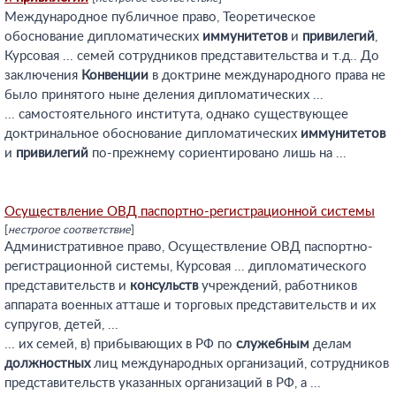
Международное публичное право, Теоретическое
обоснование дипломатических
иммунитетов
и
привилегий
,
Курсовая ... семей сотрудников представительства и т.д.. До
заключения
Конвенции
в доктрине международного права не
было принятого ныне деления дипломатических ...
... самостоятельного института, однако существующее
доктринальное обоснование дипломатических
иммунитетов
и
привилегий
по-прежнему сориентировано лишь на ...
Осуществление ОВД паспортно-регистрационной системы
[
нестрогое соответствие
]
Административное право, Осуществление ОВД паспортно-
регистрационной системы, Курсовая ... дипломатического
представительств и
консульств
учреждений, работников
аппарата военных атташе и торговых представительств и их
супругов, детей, ...
... их семей, в) прибывающих в РФ по
служебным
делам
должностных
лиц международных организаций, сотрудников
представительств указанных организаций в РФ, а ...