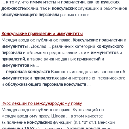
... к тому, что
иммунитеты
и
привилегии
, как
консульских
должностных
лиц, так и
консульских
служащих и работников
обслуживающего
персонала
разных стран в ...
Консульские
привилегии
и
иммунитеты
Международное публичное право,
Консульские
привилегии
и
иммунитеты
, Доклад ... различных категорий
консульского
персонала
и объемом предоставляемых им
иммунитетов
и
привилегий
, а также влияние данных
привилегий
и
иммунитетов
на ...
...
персонала
консульств
Важность исследования вопросов об
иммунитетах
и
привилегиях
административно- технического
и
обслуживающего
персонала
консульств
...
Курс лекций по международному праву
Международное публичное право, Курс лекций по
международному праву, Шпора ... в этом качестве
выполнение
консульских
функций" (п.1 "d" ст.1 Венской
конвенции
1963
г.) - генеральный
консул
,
консул
, вице-