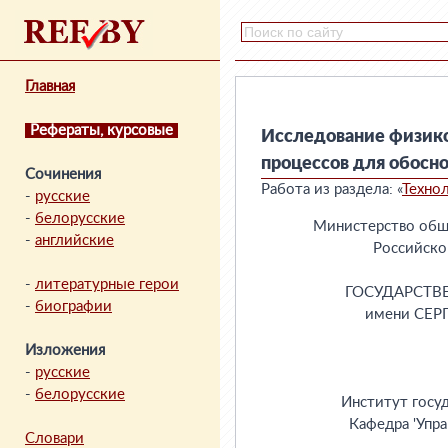
Главная
Рефераты, курсовые
Исследование физик
процессов для обосн
Сочинения
Работа из раздела: «
Техно
-
русские
-
белорусские
             Министерство общего и профессионального образования
                            Российской Федерации

                     ГОСУДАРСТВЕННАЯ АКАДЕМИЯ УПРАВЛЕНИЯ
                          имени СЕРГО ОРДЖОНИКИДЗЕ



                    Институт государственного управления
                      Кафедра 'Управление технологиями'



                       Расчетно-пояснительная записка
                      к курсовому проекту по дисциплине
                   'Концепции современного естествознания'
                  на тему:  'Исследование физико-химической
               сущности коррозионных процессов для обоснования
                    методов защиты металлов от коррозии'.



                                    Выполнила студентка: Закрочинская М.Ю.
                                    факультета: Государственное Управление
                                    группы: ГУ1 вечернего отделения
                                    руководитель:



                                   Задание
  на курсовой проект по дисциплине 'Концепции современного естествознания'

1.Студентке_1-го__курса_____группы__Государственное Управление____
     ___________________Слеповой  Ирине  Петровне  ____________________
                          (фамилия, имя, отчество)

2.Тема проекта: Лазеры  .  Основы  устройства  и  применение  их  в  военной
технике.___________________________________________________________

3.  В  проект  привести:   Типы  лазеров.  Их  применение.    Характеристика
лазерной локации.  Параметры локатора.

4.  В  проекте  дать  расчет:  Дальности  лазерного  излучения  до   объекта
излучения._________________________________________________________

5. Плакатный материал:___1  лист формата А1(549х841 мм)_____________
6. Срок сдачи студентом законченного проекта________________________

Руководитель курсового проекта_____________________________________
                                  Введение

           Высокие    темпы    развития    промышленности,    интенсификация
производственных процессов, повышение  основных  технологических  параметров
(температура, давление, концентрация реагирующих средств и др.)  предъявляют
высокие требования к надежной эксплуатации технологического  оборудования  и
строительных  конструкций.  Особое  место   в   комплексе   мероприятий   по
обеспечению  бесперебойной  эксплуатации  оборудования  отводится   надежной
защите его от коррозии  и  применению  в  связи  с  этим  высококачественных
химически стойких материалов.
         Необходимость  осуществления  мероприятий  по  защите  от  коррозии
диктуется тем обстоятельством, что потери от коррозии  приносят  чрезвычайно
большой ущерб. По имеющимся данным,  примерно  около  10%  ежегодной  добычи
металла расходуется на покрытие безвозвратных потерь вследствии  коррозии  и
последующего распыления.  Основной  ущерб  от  коррозии  металла  связан  не
только с потерей больших количеств металла, но и с  порчей  или  выходом  из
строя самих металлических конструкций, т.к. вследствие коррозии  они  теряют
необходимую    прочность,    пластичность,    герметичность,    тепло-     и
электропроводность,   отражательную   способность   и   другие   необходимые
качества. К потерям, которые терпит народное хозяйство от  коррозии,  должны
быть  отнесены  также   громадные   затраты   на   всякого   рода   защитные
антикоррозионные  мероприятия,  ущерб  от  ухудшения  качества   выпускаемой
продукции, выход  из строя оборудования, аварий в производстве и др.
         Защита от коррозии является одной  из  важнейших  проблем,  имеющей
большое значение для народного хозяйства.
         В связи с этим необходимо:
         1. Изучить условия возникновения и развития коррозии;
         2. Определить скорость  развития  процессов  коррозии  в  различных
агрессивных  средах  и  при  наличии  различных  сопутствующих    физических
факторов;
          3.  Определить  методы  применения  противокоррозионных   защитных
покрытий, в первую очередь лакокрасочных.
                         Обзорно-аналитическая часть

                    Х
-
английские
-
литературные герои
-
биографии
Изложения
-
русские
-
белорусские
Словари