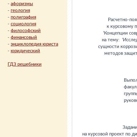
-
афоризмы
-
геология
-
полиграфия
-
социология
-
философский
-
финансовый
-
энциклопедия юриста
-
юридический
ГДЗ решебники