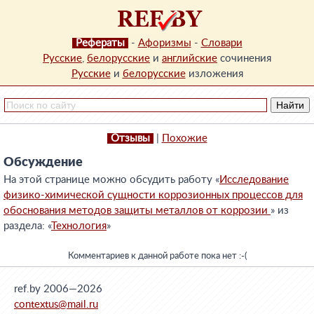
Рефераты
-
Афоризмы
-
Словари
Русские
,
белорусские
и
английские
сочинения
Русские
и
белорусские
изложения
Отзывы
|
Похожие
Обсуждение
На этой странице можно обсудить работу «
Исследование
физико-химической сущности коррозионных процессов для
обоснования методов защиты металлов от коррозии
» из
раздела: «
Технология
»
Комментариев к данной работе пока нет :-(
ref.by 2006—2026
contextus@mail.ru