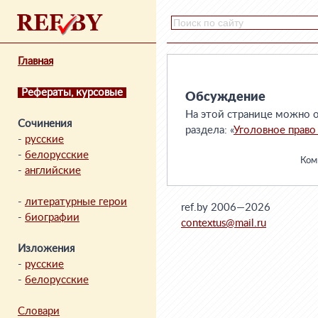
Главная
Рефераты, курсовые
Обсуждение
На этой странице можно о
Сочинения
раздела: «
Уголовное право
-
русские
-
белорусские
Комм
-
английские
-
литературные герои
ref.by 2006—2026
-
биографии
contextus@mail.ru
Изложения
-
русские
-
белорусские
Словари