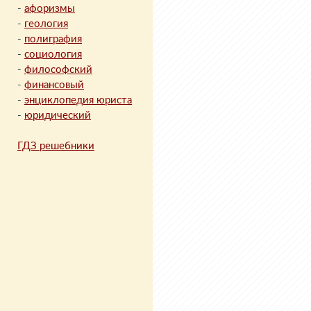
-
афоризмы
-
геология
-
полиграфия
-
социология
-
философский
-
финансовый
-
энциклопедия юриста
-
юридический
ГДЗ решебники