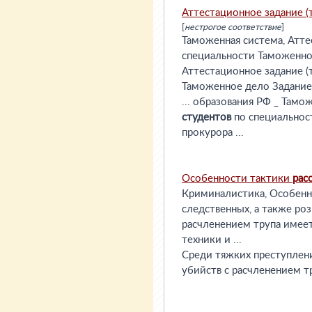
Аттестационное задание (
[
нестрогое соответствие
]
Таможенная система, Атте
специальности Таможенное
Аттестационное задание (
Таможенное дело Задание№
... образования РФ _ Тамо
студентов
по специальнос
прокурора ...
Особенности тактики
рас
Криминалистика, Особен
следственных, а также ро
расчленением трупа имее
техники и ...
Среди тяжких преступлени
убийств с расчленением т