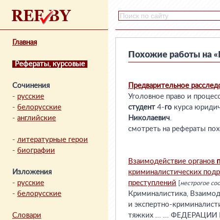
Главная
Похожие работы на «
Рефераты, курсовые
Сочинения
Предварительное
расслед
-
русские
Уголовное право и процес
-
белорусские
студент
4-
го
курса юриди
-
английские
Николаевич
.
смотреть на рефераты пох
-
литературные герои
-
биографии
Взаимодействие органов
Изложения
криминалистических под
-
русские
преступлений
[
нестрогое со
-
белорусские
Криминалистика, Взаимод
и экспертно-криминалист
Словари
тяжких ... ... ФЕДЕРА