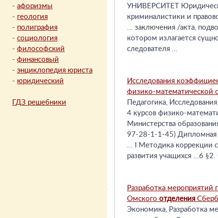
-
афоризмы
УНИВЕРСИТЕТ Юридичес
-
геология
криминалистики и правово
-
полиграфия
... заключения /акта, под
-
социология
котором излагается сущн
-
философский
следователя ...
-
финансовый
-
энциклопедия юриста
-
юридический
Исследования коэффициен
физико-математической 
ГДЗ решебники
Педагогика, Исследовани
4 курсов физико-математи
Министерства образовани
97-28-1-1-45) Дипломная
... I Методика коррекции
развития учащихся ...6 §2.
Разработка мероприятий 
Омского
отделения
Сберб
Экономика, Разработка м