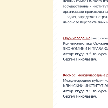
ценных бумаг Омского
от
государственный институт
организации производства
... задач, определяет стр
на основе перспективных и
Оружиеведение
[
нестрогое 
Криминалистика, Оружи
ЭКОНОМИКИ И ПРАВА
Ф
Автор:
студент
5-
го
курса
Сергей
Николаевич
.
Космос: международные 
Международное публичное
КЛИНСКИЙ ИНСТИТУТ Э
Автор:
студент
5-
го
курса
Сергей
Николаевич
.