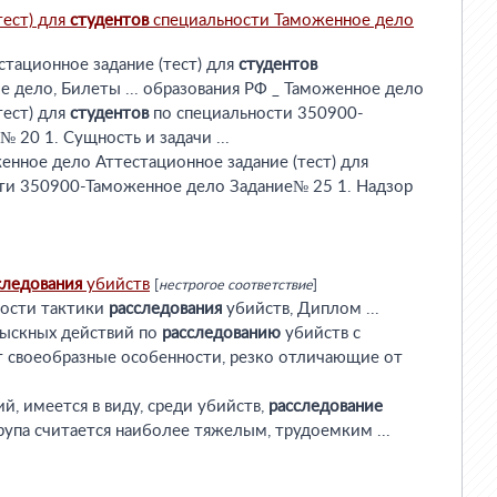
тест) для
студентов
специальности Таможенное дело
стационное задание (тест) для
студентов
 дело, Билеты ... образования РФ _ Таможенное дело
тест) для
студентов
по специальности 350900-
 20 1. Сущность и задачи ...
женное дело Аттестационное задание (тест) для
ти 350900-Таможенное дело Задание№ 25 1. Надзор
следования
убийств
[
нестрогое соответствие
]
ности тактики
расследования
убийств, Диплом ...
зыскных действий по
расследованию
убийств с
т своеобразные особенности, резко отличающие от
й, имеется в виду, среди убийств,
расследование
рупа считается наиболее тяжелым, трудоемким ...