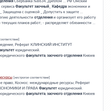
деления
Сбербанка №8634, Диплом ... РФ Омский
 сервиса
Факультет
заочный
_
Кафедра
экономики и
_ Защищена с оценкой _ Допустить к защите ...
атегию деятельности
отделения
и организует его работу
 текущих планов работ; - распределяет обязанности ...
соответствие
]
еведение, Реферат КЛИНСКИЙ ИНСТИТУТ
акультет
юридический.
 юридического
факультета
,
заочного
отделения
Князев
ресурсы
[
нестрогое соответствие
]
 право, Космос: международные ресурсы, Реферат
КОНОМИКИ И ПРАВА
Факультет
юридический.
 юридического
факультета
,
заочного
отделения
Князев