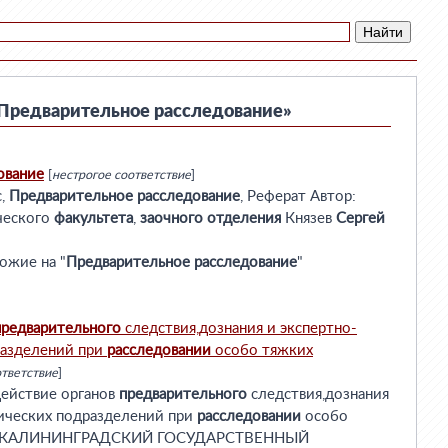
Предварительное расследование»
ование
[
нестрогое соответствие
]
с,
Предварительное
расследование
, Реферат Автор:
ческого
факультета
,
заочного
отделения
Князев
Сергей
ожие на "
Предварительное
расследование
"
предварительного
следствия,дознания и экспертно-
разделений при
расследовании
особо тяжких
ответствие
]
ействие органов
предварительного
следствия,дознания
ических подразделений при
расследовании
особо
ЦИИ КАЛИНИНГРАДСКИЙ ГОСУДАРСТВЕННЫЙ