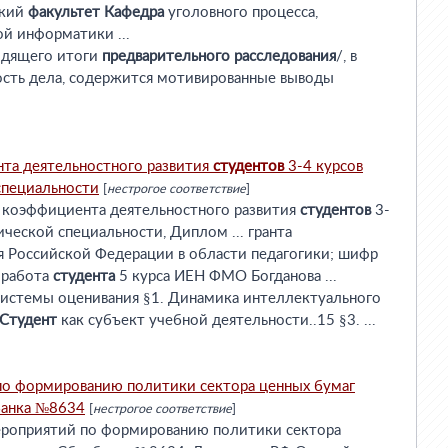
кий
факультет
Кафедра
уголовного процесса,
й информатики ...
водящего итоги
предварительного
расследования
/, в
ость дела, содержится мотивированные выводы
та деятельностного развития
студентов
3-4 курсов
специальности
[
нестрогое соответствие
]
я коэффициента деятельностного развития
студентов
3-
ческой специальности, Диплом ... гранта
я Российской Федерации в области педагогики; шифр
 работа
студента
5 курса ИЕН ФМО Богданова ...
 системы оценивания §1. Динамика интеллектуального
Студент
как субъект учебной деятельности..15 §3. ...
по формированию политики сектора ценных бумаг
анка №8634
[
нестрогое соответствие
]
ероприятий по формированию политики сектора