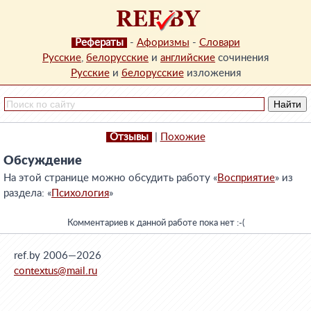
Рефераты
-
Афоризмы
-
Словари
Русские
,
белорусские
и
английские
сочинения
Русские
и
белорусские
изложения
Отзывы
|
Похожие
Обсуждение
На этой странице можно обсудить работу «
Восприятие
» из
раздела: «
Психология
»
Комментариев к данной работе пока нет :-(
ref.by 2006—2026
contextus@mail.ru