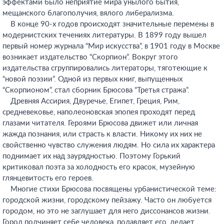
эффектами было неприятие мира унылого бытия,
мещанского благополучия, вялого либерализма.
В конце 90-х годов происходят значительные перемены в
модернистских течениях литературы. В 1899 году вышел
первый номер журнала “Мир искусства”, в 1901 году в Москве
возникает издательство “Скорпион”. Вокруг этого
издательства сгруппировались литераторы, тяготеющие к
“новой поэзии”. Одной из первых книг, выпущенных
“Скорпионом”, стал сборник Брюсова “Третья стража”.
Древняя Ассирия, Двуречье, Египет, Греция, Рим,
средневековье, наполеоновская эпопея проходят перед
глазами читателя. Героями Брюсова движет или личная
жажда познания, или страсть к власти. Никому их них не
свойственно чувство служения людям. Но сила их характера
поднимает их над заурядностью. Поэтому Горький
критиковал поэта за холодность его красок, музейную
глянцевитость его героев.
Многие стихи Брюсова посвящены урбанистической теме:
городской жизни, городскому пейзажу. Часто он любуется
городом, но это не заглушает для него диссонансов жизни.
Город подчиняет себе человека, подавляет его, делает