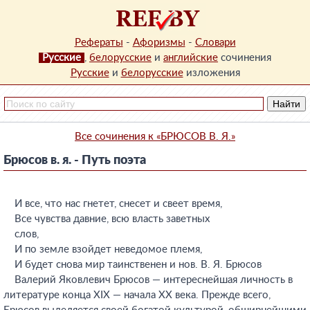
Рефераты
-
Афоризмы
-
Словари
Русские
,
белорусские
и
английские
сочинения
Русские
и
белорусские
изложения
Все сочинения к «БРЮСОВ В. Я.»
Брюсов в. я. - Путь поэта
И все, что нас гнетет, снесет и свеет время,
Все чувства давние, всю власть заветных
слов,
И по земле взойдет неведомое племя,
И будет снова мир таинственен и нов. В. Я. Брюсов
Валерий Яковлевич Брюсов — интереснейшая личность в
литературе конца XIX — начала XX века. Прежде всего,