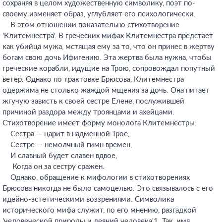
сохраняя в целом художественную символику, поэт по-
своему изменяет образ, углубляет его психологически.
В этом отношении показательно стихотворение
'Клитемнестра'. В греческих мифах Клитемнестра предстает
как убийца мужа, мстящая ему за то, что он принес в жертву
богам свою дочь Ифигению. Эта жертва была нужна, чтобы
греческие корабли, идущие на Трою, сопровождал попутный
ветер. Однако по трактовке Брюсова, Клитемнестра
одержима не столько жаждой мщения за дочь. Она питает
жгучую зависть к своей сестре Елене, послужившей
причиной раздора между троянцами и ахейцами.
Стихотворение имеет форму монолога Клитемнестры:
Сестра — царит в надменной Трое,
Сестре — немолчный гимн времен,
И славный будет славен вдвое,
Когда он за сестру сражен.
Однако, обращение к мифологии в стихотворениях
Брюсова никогда не было самоцелью. Это связывалось с его
идейно-эстетическими воззрениями. Символика
исторического мифа служит, по его мнению, разгадкой
'человеческой природы и деяний человека'1. Так, имя