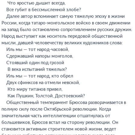
Что яростью дышит всегда,
Все губит в бессмысленной злобе?
Далее автор вспоминает самую тяжелую эпоху в жизни
России, когда татаро-монгольское войско в своем движении
на запад было остановлено сопротивлением русских дружин.
Народ выступает как носитель передовой общественной
мысли, давшей человечеству великих художников слова:
Иль мы — тот народ-часовой,
Сдержавший напоры монголов,
Стоявший один под грозой
В века испытаний тяжелых?
Иль мы — тот народ, кто обрел
Двух сфинксов на отмели невской,
Кто миру титанов привел,
Как Пушкин, Толстой, Достоевский?
Общественный темперамент Брюсова разворачивается в
полную силу после Октябрьской революции. Когда
значительная часть интеллигенции отшатнулась от
большевиков, Брюсов встал на сторону революции. Он
становится активным строителем новой жизни, ведет