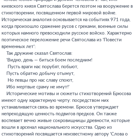
киевского князя Святослава берется поэтом на вооружение в
стихотворении, посвященном первой мировой войне.
Историческая аналогия основывается на событиях 971 года,
когда произошло сражение русов с греками, военные силы
которых намного превосходили русское войско. Характерно
поэтическое переложение речи Святослава из 'Повести
временных лет':
Так дружине сказал Святослав:
'Видно, день — биться боем последним!
Пусть враги нас порубят, побьют,
Пусть обратно добычу отымут,
Но певцы про нас славу споют,
Ибо мертвые сраму не имут!'
Исторические мотивы и сюжеты стихотворений Брюсова
имеют одну характерную черту: посредством них
устанавливается связь во времени. Брюсов утверждает
непреходящую ценность подвигов предков. Он также
воспевает вечно живые сокровищницы древности, которые
вошли в арсенал национального искусства. Одно из
стихотворений посвящается неизвестному автору 'Слова о