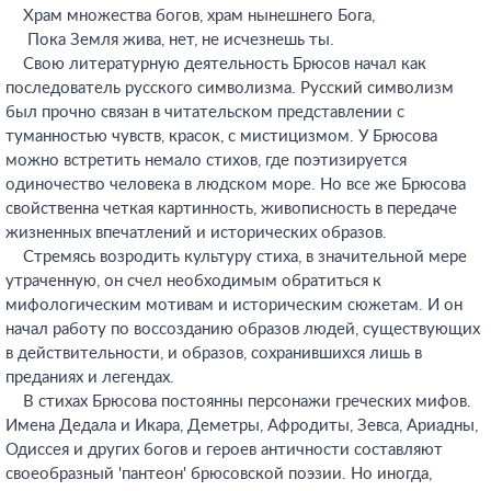
Храм множества богов, храм нынешнего Бога,
Пока Земля жива, нет, не исчезнешь ты.
Свою литературную деятельность Брюсов начал как
последователь русского символизма. Русский символизм
был прочно связан в читательском представлении с
туманностью чувств, красок, с мистицизмом. У Брюсова
можно встретить немало стихов, где поэтизируется
одиночество человека в людском море. Но все же Брюсова
свойственна четкая картинность, живописность в передаче
жизненных впечатлений и исторических образов.
Стремясь возродить культуру стиха, в значительной мере
утраченную, он счел необходимым обратиться к
мифологическим мотивам и историческим сюжетам. И он
начал работу по воссозданию образов людей, существующих
в действительности, и образов, сохранившихся лишь в
преданиях и легендах.
В стихах Брюсова постоянны персонажи греческих мифов.
Имена Дедала и Икара, Деметры, Афродиты, Зевса, Ариадны,
Одиссея и других богов и героев античности составляют
своеобразный 'пантеон' брюсовской поэзии. Но иногда,