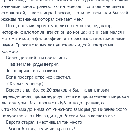
Брюсов выделяется своей богатой культурой, обширнейшими
знаниями, многогранностью интересов. 'Если бы мне иметь
сто жизней, — восклицал Брюсов, — они не насытили бы всей
жажды познания, которая сжигает меня!'
Поэт, прозаик, драматург, литературовед, редактор,
историк, филолог, лингвист, он до конца жизни занимался и
математикой, и философией, интересовался достижениями
науки. Брюсов с юных лет увлекался идеей покорения
космоса:
Верю, дерзкий, ты поставишь
Над землей ряды ветрил,
Ты по прихоти направишь
Бег в пространстве меж светил.
('Хвала человеку')
Брюсов знал более 20 языков и был талантливым
переводчиком, пропагандируя лучшие произведения мировой
литературы. Вся Европа от Дублина до Еревана, от
Стокгольма до Рима, от Рижского взморья до Пиренейского
полуострова, от Исландии до России была воспета им:
Европа старая, вместившая так много
Разнообразия, величий, красоты!