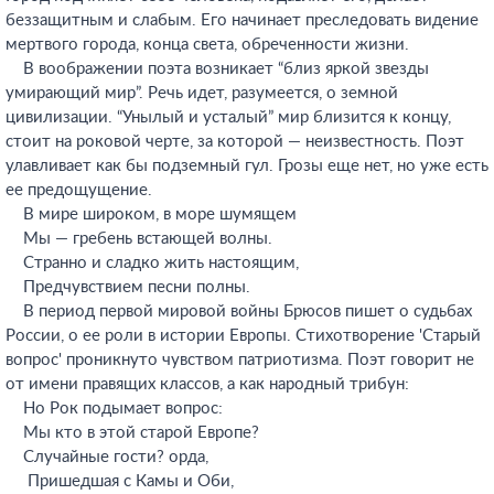
беззащитным и слабым. Его начинает преследовать видение
мертвого города, конца света, обреченности жизни.
В воображении поэта возникает “близ яркой звезды
умирающий мир”. Речь идет, разумеется, о земной
цивилизации. “Унылый и усталый” мир близится к концу,
стоит на роковой черте, за которой — неизвестность. Поэт
улавливает как бы подземный гул. Грозы еще нет, но уже есть
ее предощущение.
В мире широком, в море шумящем
Мы — гребень встающей волны.
Странно и сладко жить настоящим,
Предчувствием песни полны.
В период первой мировой войны Брюсов пишет о судьбах
России, о ее роли в истории Европы. Стихотворение 'Старый
вопрос' проникнуто чувством патриотизма. Поэт говорит не
от имени правящих классов, а как народный трибун:
Но Рок подымает вопрос:
Мы кто в этой старой Европе?
Случайные гости? орда,
Пришедшая с Камы и Оби,