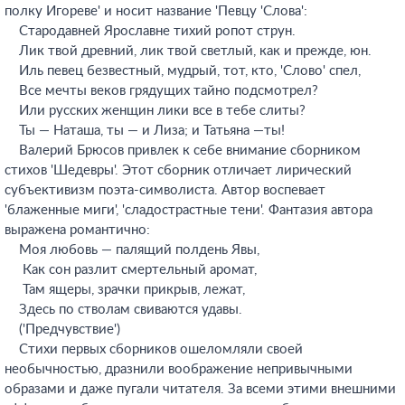
полку Игореве' и носит название 'Певцу 'Слова':
Стародавней Ярославне тихий ропот струн.
Лик твой древний, лик твой светлый, как и прежде, юн.
Иль певец безвестный, мудрый, тот, кто, 'Слово' спел,
Все мечты веков грядущих тайно подсмотрел?
Или русских женщин лики все в тебе слиты?
Ты — Наташа, ты — и Лиза; и Татьяна —ты!
Валерий Брюсов привлек к себе внимание сборником
стихов 'Шедевры'. Этот сборник отличает лирический
субъективизм поэта-символиста. Автор воспевает
'блаженные миги', 'сладострастные тени'. Фантазия автора
выражена романтично:
Моя любовь — палящий полдень Явы,
Как сон разлит смертельный аромат,
Там ящеры, зрачки прикрыв, лежат,
Здесь по стволам свиваются удавы.
('Предчувствие')
Стихи первых сборников ошеломляли своей
необычностью, дразнили воображение непривычными
образами и даже пугали читателя. За всеми этими внешними