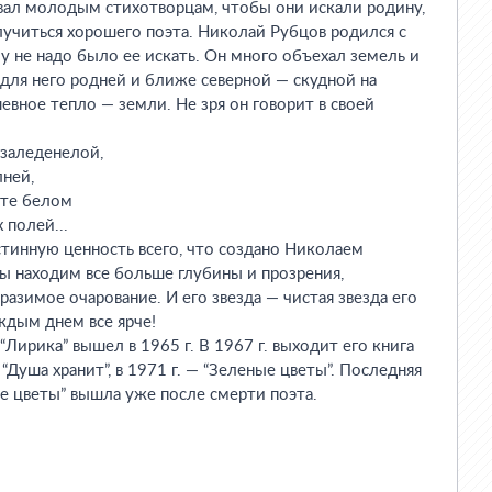
ал молодым стихотворцам, чтобы они искали родину,
учиться хорошего поэта. Николай Рубцов родился с
у не надо было ее искать. Он много объехал земель и
 для него родней и ближе северной — скудной на
евное тепло — земли. Не зря он говорит в своей
 заледенелой,
ней,
ете белом
 полей...
инную ценность всего, что создано Николаем
ы находим все больше глубины и прозрения,
разимое очарование. И его звезда — чистая звезда его
ждым днем все ярче!
ирика” вышел в 1965 г. В 1967 г. выходит его книга
— “Душа хранит”, в 1971 г. — “Зеленые цветы”. Последняя
ые цветы” вышла уже после смерти поэта.