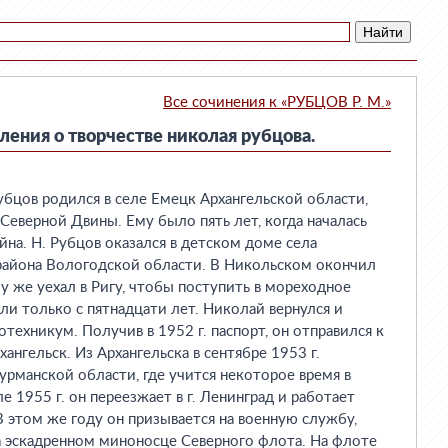
Все сочинения к «РУБЦОВ Р. М.»
шления о творчестве николая рубцова.
ов родился в селе Емецк Архангельской области,
Северной Двины. Ему было пять лет, когда началась
йна. Н. Рубцов оказался в детском доме села
района Вологодской области. В Никольском окончил
 же уехал в Ригу, чтобы поступить в мореходное
ли только с пятнадцати лет. Николай вернулся и
техникум. Получив в 1952 г. паспорт, он отправился к
нгельск. Из Архангельска в сентябре 1953 г.
урманской области, где учится некоторое время в
е 1955 г. он переезжает в г. Ленинград и работает
В этом же году он призывается на военную службу,
а эскадренном миноносце Северного флота. На флоте