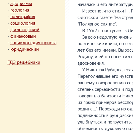
-
афоризмы
началась и его литературн
-
геология
Известно, что стихи Н. Р
-
полиграфия
флотской газете “На стра
-
социология
“Полярное сияние”.
-
философский
В 1962 г. поступает в Ли
-
финансовый
За всю недолгую жизнь Н
-
энциклопедия юриста
поэтические книги, но се
-
юридический
лет без его имени. Вырос
Родину, и ей он посвятил
ГДЗ решебники
вдохновения.
У Николая Рубцова, если 
Переполнявшее его чувст
раннему повзрослению сер
степень серьезности и по
говорить о близости Нико
из ярких примеров бесспо
родине...”. Переходы из о
подвижность в рубцовские
улыбнуться, и погрустить,
объемность, духовную пол