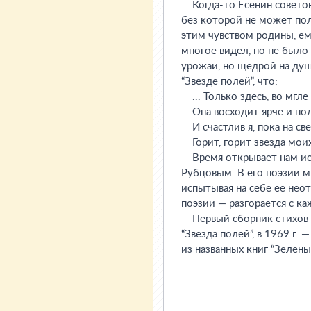
Когда-то Есенин советов
без которой не может пол
этим чувством родины, ем
многое видел, но не было
урожаи, но щедрой на душ
“Звезде полей”, что:
... Только здесь, во мгле
Она восходит ярче и пол
И счастлив я, пока на св
Горит, горит звезда моих
Время открывает нам ист
Рубцовым. В его поэзии м
испытывая на себе ее неот
поэзии — разгорается с ка
Первый сборник стихов “Л
“Звезда полей”, в 1969 г. 
из названных книг “Зелен