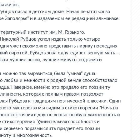
ая жизнь.
убцов писал в детском доме. Начал печататься во
же Заполярья” и в издаваемом ее редакцией альманахе
тературный институт им. М. Горького.
иколай Рубцов успел издать только четыре
годня уже невозможно представить лирику последних
ший сиротой, Рубцов знал одну-единст-венную мать —
 свои лучшие песни, лучшие минуты подъема и
можно так выразиться, была “умная” душа.
во любви и нежности к родной земле способствовало
дца. Наверное, именно это придало его поэзии ту
длинности, которая с полным правом позволяет
лая Рубцова к традициям поэтической классики. Один
рного мастерства мы видим в стихотворении “Ночь на
дного состояния в другое вносят особую жизненность и
 стихотворения. Удивительная способность и
 и серьезно поразмыслить придает его поэзии
ноту и многозначность.