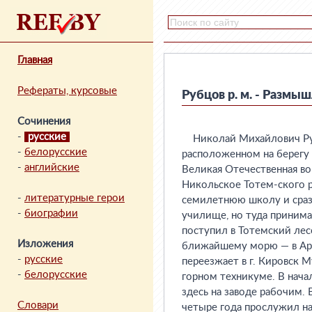
Главная
Рефераты, курсовые
Рубцов р. м. - Размы
Сочинения
-
русские
Николай Михайлович Рубц
-
белорусские
расположенном на берегу 
-
английские
Великая Отечественная во
Никольское Тотем-ского 
-
литературные герои
семилетнюю школу и сразу
-
биографии
училище, но туда принима
поступил в Тотемский лесо
Изложения
ближайшему морю — в Арха
-
русские
переезжает в г. Кировск М
-
белорусские
горном техникуме. В начал
здесь на заводе рабочим. 
Словари
четыре года прослужил н