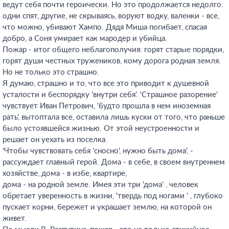
ведут себя почти героически. Но это продолжается недолго:
одни спят, другие, не скрываясь, воруют водку, валенки - все,
что можно, убивают Хампо. Дядя Миша погибает, спасая
добро, а Соня умирает как мародер и убийца.
Пожар - итог общего неблагополучия: горят старые порядки,
горят души честных тружеников, кому дорога родная земля.
Но не только это страшно.
Я думаю, страшно и то, что все это приводит к душевной
усталости и беспорядку 'внутри себя'. 'Страшное разорение'
чувствует Иван Петрович, 'будто прошла в нем иноземная
рать', вытоптала все, оставила лишь куски от того, что раньше
было устоявшейся жизнью. От этой неустроенности и
решает он уехать из поселка.
'Чтобы чувствовать себя 'сносно', нужно быть дома', -
рассуждает главный герой. Дома - в себе, в своем внутреннем
хозяйстве, дома - в избе, квартире,
дома - на родной земле. Имея эти три 'дома' , человек
обретает уверенность в жизни, 'твердь под ногами ' , глубоко
пускает корни, бережет и украшает землю, на которой он
живет.