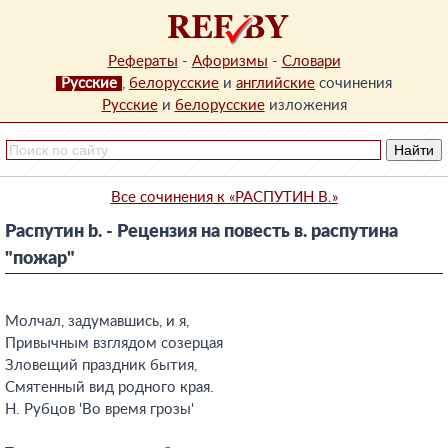
Рефераты
-
Афоризмы
-
Словари
Русские
,
белорусские
и
английские
сочинения
Русские
и
белорусские
изложения
Все сочинения к «РАСПУТИН B.»
Распутин b. - Рецензия на повесть в. распутина
"пожар"
Молчал, задумавшись, и я,
Привычным взглядом созерцая
Зловещий праздник бытия,
Смятенный вид родного края.
Н. Рубцов 'Во время грозы'