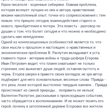
Герои писателя - коренные сибиряки. Главная проблема,
которая волнует лучших из них и автора, нравственная:
веками накопленный опыт, точки его соприкосновения с тем
новым, что пришло сегодня, взаимодействие старого и
нового, приобретения и потери. Эта повесть - разговор по
душам о том, что болит сегодня и что можно и необходимо
сделать нам немедленно.
Одной из композиционных особенностей является то, что
свои мысли о прошлом и настоящем, о нравственных и
экономических проблемах В. Распутин вкладывает в уста
главного героя - ветерана войны и труда шофера Егорова.
Иван Петрович видит, что пламя охватывает не только
строения, оно выжигает души людей, оставляя пустоту и
чернь. Егоров уверен в правоте своих взглядов, не зря автор
подбирает для него основательные, весомые слова: 'Правда -
это река, ложе которой выстелено твердым камнем... Правда
проистекает из самой природы... поправить ее нельзя'.
Валентин Распутин, рассказывая о происходящих событиях,
часто обращается к воспоминаниям. И не может понять его
герой, почему в затопленной деревне Егоровке все жители