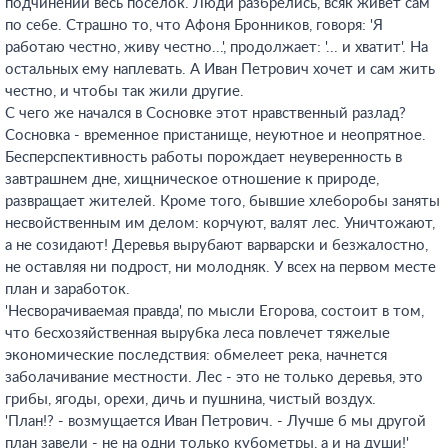
подчинении весь поселок. Люди разбрелись, всяк живет сам
по себе. Страшно то, что Афоня Бронников, говоря: 'Я
работаю честно, живу честно...', продолжает: '... и хватит'. На
остальных ему наплевать. А Иван Петрович хочет и сам жить
честно, и чтобы так жили другие.
С чего же начался в Сосновке этот нравственный разлад?
Сосновка - временное пристанище, неуютное и неопрятное.
Бесперспективность работы порождает неуверенность в
завтрашнем дне, хищническое отношение к природе,
развращает жителей. Кроме того, бывшие хлеборобы заняты
несвойственным им делом: корчуют, валят лес. Уничтожают,
а не созидают! Деревья вырубают варварски и безжалостно,
не оставляя ни подрост, ни молодняк. У всех на первом месте
план и заработок.
'Несворачиваемая правда', по мысли Егорова, состоит в том,
что бесхозяйственная вырубка леса повлечет тяжелые
экономические последствия: обмелеет река, начнется
заболачивание местности. Лес - это не только деревья, это
грибы, ягоды, орехи, дичь и пушнина, чистый воздух.
'План!? - возмущается Иван Петрович. - Лучше б мы другой
план завели - не на одни только кубометры, а и на души!'