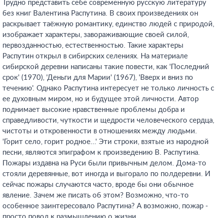
Трудно представить себе современную русскую литературу
без книг Валентина Распутина. В своих произведениях он
раскрывает таёжную романтику, единство людей с природой,
изображает характеры, завораживающие своей силой,
первозданностью, естественностью. Такие характеры
Распутин открыл в сибирских селениях. На материале
сибирской деревни написаны такие повести, как 'Последний
срок' (1970), 'Деньги для Марии' (1967), 'Вверх и вниз по
течению'. Однако Распутина интересует не только личность с
ее духовным миром, но и будущее этой личности. Автор
поднимает высокие нравственные проблемы добра и
справедливости, чуткости и щедрости человеческого сердца,
чистоты и откровенности в отношениях между людьми.
'Горит село, горит родное...' Эти строки, взятые из народной
песни, являются эпиграфом к произведению В. Распутина.
Пожары издавна на Руси были привычным делом. Дома-то
стояли деревянные, вот иногда и выгорало по полдеревни. И
сейчас пожары случаются часто, вроде бы они обычное
явление. Зачем же писать об этом? Возможно, что-то
особенное заинтересовало Распутина? А возможно, пожар -
просто повод к размышлению о жизни.