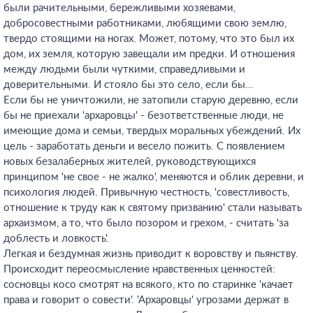
были рачительными, бережливыми хозяевами,
добросовестными работниками, любящими свою землю,
твердо стоящими на ногах. Может, потому, что это был их
дом, их земля, которую завещали им предки. И отношения
между людьми были чуткими, справедливыми и
доверительными. И стояло бы это село, если бы...
Если бы не уничтожили, не затопили старую деревню, если
бы не приехали 'архаровцы' - безответственные люди, не
имеющие дома и семьи, твердых моральных убеждений. Их
цель - заработать деньги и весело пожить. С появлением
новых безалаберных жителей, руководствующихся
принципом 'не свое - не жалко', меняются и облик деревни, и
психология людей. Привычную честность, 'совестливость,
отношение к труду как к святому призванию' стали называть
архаизмом, а то, что было позором и грехом, - считать 'за
доблесть и ловкость'.
Легкая и бездумная жизнь приводит к воровству и пьянству.
Происходит переосмысление нравственных ценностей:
сосновцы косо смотрят на всякого, кто по старинке 'качает
права и говорит о совести'. 'Архаровцы' угрозами держат в