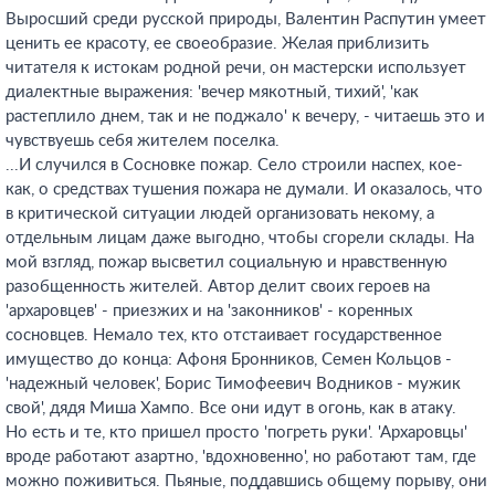
Выросший среди русской природы, Валентин Распутин умеет
ценить ее красоту, ее своеобразие. Желая приблизить
читателя к истокам родной речи, он мастерски использует
диалектные выражения: 'вечер мякотный, тихий', 'как
растеплило днем, так и не поджало' к вечеру, - читаешь это и
чувствуешь себя жителем поселка.
...И случился в Сосновке пожар. Село строили наспех, кое-
как, о средствах тушения пожара не думали. И оказалось, что
в критической ситуации людей организовать некому, а
отдельным лицам даже выгодно, чтобы сгорели склады. На
мой взгляд, пожар высветил социальную и нравственную
разобщенность жителей. Автор делит своих героев на
'архаровцев' - приезжих и на 'законников' - коренных
сосновцев. Немало тех, кто отстаивает государственное
имущество до конца: Афоня Бронников, Семен Кольцов -
'надежный человек', Борис Тимофеевич Водников - мужик
свой', дядя Миша Хампо. Все они идут в огонь, как в атаку.
Но есть и те, кто пришел просто 'погреть руки'. 'Архаровцы'
вроде работают азартно, 'вдохновенно', но работают там, где
можно поживиться. Пьяные, поддавшись общему порыву, они