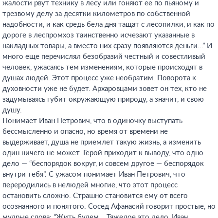
жалости рвут технику в лесу или гоняют ее по пьяному и
трезвому делу за десятки километров по собственной
надобности, и как средь бела дня тащат с лесопилки, и как по
дороге в леспромхоз таинственно исчезают указанные в
накладных товары, а вместо них сразу появляются деньги...” И
много еще перечислял безобразий честный и совестливый
человек, ужасаясь тем изменениям, которые происходят в
душах людей. Этот процесс уже необратим. Поворота к
духовности уже не будет. Архаровцами зовет он тех, кто не
задумываясь губит окружающую природу, а значит, и свою
душу.
Понимает Иван Петрович, что в одиночку выступать
бессмысленно и опасно, но время от времени не
выдерживает, душа не приемлет такую жизнь, а изменить
один ничего не может. Герой приходит к выводу, что одно
дело — “беспорядок вокруг, и совсем другое — беспорядок
внутри тебя”. С ужасом понимает Иван Петрович, что
переродились в нелюдей многие, что этот процесс
остановить сложно. Страшно становится ему от всего
осознанного и понятого. Сосед Афанасий говорит простые, но
мудрые слова: “Жить будем... Тяжелое это дело, Иван