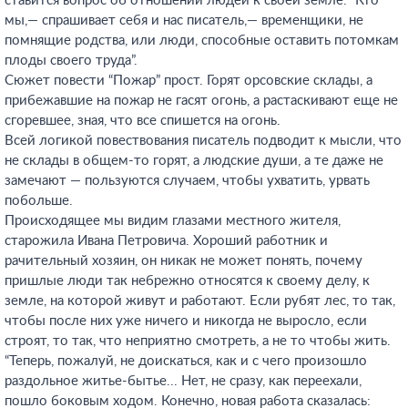
ставится вопрос об отношении людей к своей земле. “Кто
мы,— спрашивает себя и нас писатель,— временщики, не
помнящие родства, или люди, способные оставить потомкам
плоды своего труда”.
Сюжет повести “Пожар” прост. Горят орсовские склады, а
прибежавшие на пожар не гасят огонь, а растаскивают еще не
сгоревшее, зная, что все спишется на огонь.
Всей логикой повествования писатель подводит к мысли, что
не склады в общем-то горят, а людские души, а те даже не
замечают — пользуются случаем, чтобы ухватить, урвать
побольше.
Происходящее мы видим глазами местного жителя,
старожила Ивана Петровича. Хороший работник и
рачительный хозяин, он никак не может понять, почему
пришлые люди так небрежно относятся к своему делу, к
земле, на которой живут и работают. Если рубят лес, то так,
чтобы после них уже ничего и никогда не выросло, если
строят, то так, что неприятно смотреть, а не то чтобы жить.
“Теперь, пожалуй, не доискаться, как и с чего произошло
раздольное житье-бытье... Нет, не сразу, как переехали,
пошло боковым ходом. Конечно, новая работа сказалась: