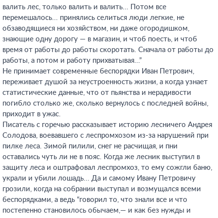
валить лес, только валить и валить... Потом все
перемешалось... принялись селиться люди легкие, не
обзаводящиеся ни хозяйством, ни даже огородишком,
знающие одну дорогу — в магазин, и чтоб поесть, и чтоб
время от работы до работы скоротать. Сначала от работы до
работы, а потом и работу прихватывая...”
Не принимает современные беспорядки Иван Петрович,
переживает душой за неустроенность жизни, а когда узнает
статистические данные, что от пьянства и нерадивости
погибло столько же, сколько вернулось с последней войны,
приходит в ужас.
Писатель с горечью рассказывает историю лесничего Андрея
Солодова, воевавшего с леспромхозом из-за нарушений при
пилке леса. Зимой пилили, снег не расчищая, и пни
оставались чуть ли не в пояс. Когда же лесник выступил в
защиту леса и оштрафовал леспромхоз, то ему сожгли баню,
украли и убили лошадь... Да и самому Ивану Петровичу
грозили, когда на собрании выступал и возмущался всеми
беспорядками, а ведь “говорил то, что знали все и что
постепенно становилось обычаем,— и как без нужды и