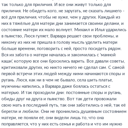
так только для приличия. И все они живут только для
приличия. Не обидеть кого, не заругать, не сказать лишнего -
всё для приличия, чтобы не хуже, чем у других. Каждый из
них в тяжёлые для матери дни занимается своими делами, и
состояние матери их мало волнует. Михаил и Илья ударились
в пьянство, Люся гуляет, Варвара решает свои проблемы, и
никому из них не пришла в голову мысль уделить матери
больше времени, поговорить с ней, просто посидеть рядом.
Вся их забота о матери началась и закончилась с 'манной
каши', которую все они бросились варить. Все давали советы,
критиковали других, но никто ничего не сделал сам. С самой
первой встречи этих людей между ними начинаются споры и
ругань. Люся, как ни в чем не бывало, села шить платье,
мужчины напились, а Варвара даже боялась остаться с
матерью. И так проходили дни: постоянные споры и ругань,
обиды друг на друга и пьянство. Вот так дети провожали
свою мать в последний путь, так они заботились о ней, так её
берегли и любили. Они не прониклись душевным состоянием
матери, не поняли её, они видели лишь то, что она
поправляется, что у них есть семья и работа и что им нужно