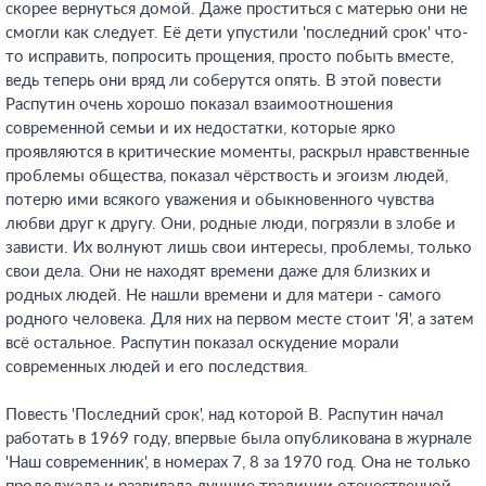
скорее вернуться домой. Даже проститься с матерью они не
смогли как следует. Её дети упустили 'последний срок' что-
то исправить, попросить прощения, просто побыть вместе,
ведь теперь они вряд ли соберутся опять. В этой повести
Распутин очень хорошо показал взаимоотношения
современной семьи и их недостатки, которые ярко
проявляются в критические моменты, раскрыл нравственные
проблемы общества, показал чёрствость и эгоизм людей,
потерю ими всякого уважения и обыкновенного чувства
любви друг к другу. Они, родные люди, погрязли в злобе и
зависти. Их волнуют лишь свои интересы, проблемы, только
свои дела. Они не находят времени даже для близких и
родных людей. Не нашли времени и для матери - самого
родного человека. Для них на первом месте стоит 'Я', а затем
всё остальное. Распутин показал оскудение морали
современных людей и его последствия.
Повесть 'Последний срок', над которой В. Распутин начал
работать в 1969 году, впервые была опубликована в журнале
'Наш современник', в номерах 7, 8 за 1970 год. Она не только