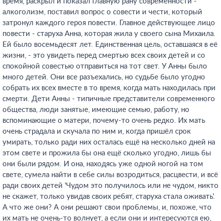
время, раскрыл и показал главную рану современности -
алкоголизм, поставил вопрос о совести и чести, который
затронул каждого героя повести. Главное действующее лицо
повести - старуха Анна, которая жила у своего сына Михаила.
Ей было восемьдесят лет. Единственная цель, оставшаяся в её
жизни, - это увидеть перед смертью всех своих детей и со
спокойной совестью отправиться на тот свет. У Анны было
много детей. Они все разъехались, но судьбе было угодно
собрать их всех вместе в то время, когда мать находилась при
смерти. Дети Анны - типичные представители современного
общества, люди занятые, имеющие семью, работу, но
вспоминающие о матери, почему-то очень редко. Их мать
очень страдала и скучала по ним и, когда пришёл срок
умирать, только ради них осталась ещё на несколько дней на
этом свете и прожила бы она ещё сколько угодно, лишь бы
они были рядом. И она, находясь уже одной ногой на том
свете, сумела найти в себе силы возродиться, расцвести, и всё
ради своих детей 'Чудом это получилось или не чудом, никто
не скажет, только увидав своих ребят, старуха стала оживать'.
А что же они? А они решают свои проблемы, и, похоже, что
их мать не очень-то волнует, а если они и интересуются ею,