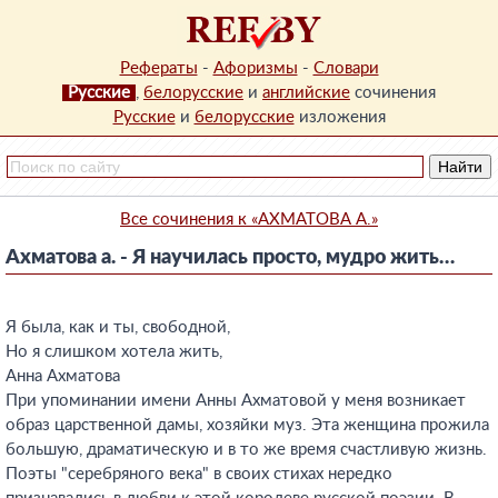
Рефераты
-
Афоризмы
-
Словари
Русские
,
белорусские
и
английские
сочинения
Русские
и
белорусские
изложения
Все сочинения к «АХМАТОВА А.»
Ахматова а. - Я научилась просто, мудро жить…
Я была, как и ты, свободной,
Но я слишком хотела жить,
Анна Ахматова
При упоминании имени Анны Ахматовой у меня возникает
образ царственной дамы, хозяйки муз. Эта женщина прожила
большую, драматическую и в то же время счастливую жизнь.
Поэты "серебряного века" в своих стихах нередко