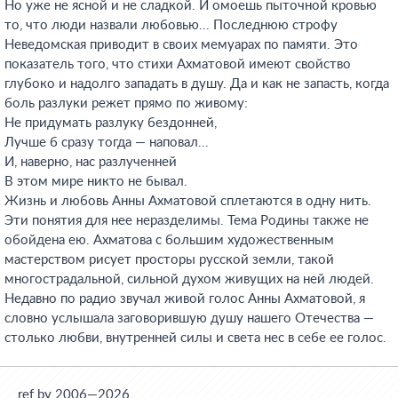
Но уже не ясной и не сладкой. И омоешь пыточной кровью
то, что люди назвали любовью... Последнюю строфу
Неведомская приводит в своих мемуарах по памяти. Это
показатель того, что стихи Ахматовой имеют свойство
глубоко и надолго западать в душу. Да и как не запасть, когда
боль разлуки режет прямо по живому:
Не придумать разлуку бездонней,
Лучше б сразу тогда — наповал...
И, наверно, нас разлученней
В этом мире никто не бывал.
Жизнь и любовь Анны Ахматовой сплетаются в одну нить.
Эти понятия для нее неразделимы. Тема Родины также не
обойдена ею. Ахматова с большим художественным
мастерством рисует просторы русской земли, такой
многострадальной, сильной духом живущих на ней людей.
Недавно по радио звучал живой голос Анны Ахматовой, я
словно услышала заговорившую душу нашего Отечества —
столько любви, внутренней силы и света нес в себе ее голос.
ref.by 2006—2026