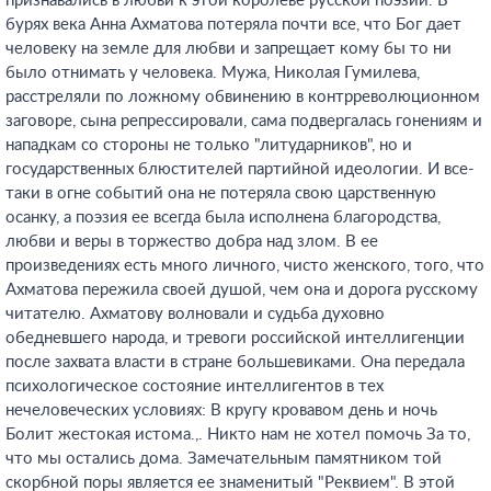
признавались в любви к этой королеве русской поэзии. В
бурях века Анна Ахматова потеряла почти все, что Бог дает
человеку на земле для любви и запрещает кому бы то ни
было отнимать у человека. Мужа, Николая Гумилева,
расстреляли по ложному обвинению в контрреволюционном
заговоре, сына репрессировали, сама подвергалась гонениям и
нападкам со стороны не только "литударников", но и
государственных блюстителей партийной идеологии. И все-
таки в огне событий она не потеряла свою царственную
осанку, а поэзия ее всегда была исполнена благородства,
любви и веры в торжество добра над злом. В ее
произведениях есть много личного, чисто женского, того, что
Ахматова пережила своей душой, чем она и дорога русскому
читателю. Ахматову волновали и судьба духовно
обедневшего народа, и тревоги российской интеллигенции
после захвата власти в стране большевиками. Она передала
психологическое состояние интеллигентов в тех
нечеловеческих условиях: В кругу кровавом день и ночь
Болит жестокая истома.,. Никто нам не хотел помочь За то,
что мы остались дома. Замечательным памятником той
скорбной поры является ее знаменитый "Реквием". В этой