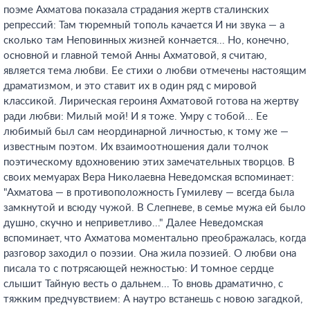
поэме Ахматова показала страдания жертв сталинских
репрессий: Там тюремный тополь качается И ни звука — а
сколько там Неповинных жизней кончается... Но, конечно,
основной и главной темой Анны Ахматовой, я считаю,
является тема любви. Ее стихи о любви отмечены настоящим
драматизмом, и это ставит их в один ряд с мировой
классикой. Лирическая героиня Ахматовой готова на жертву
ради любви: Милый мой! И я тоже. Умру с тобой... Ее
любимый был сам неординарной личностью, к тому же —
известным поэтом. Их взаимоотношения дали толчок
поэтическому вдохновению этих замечательных творцов. В
своих мемуарах Вера Николаевна Неведомская вспоминает:
"Ахматова — в противоположность Гумилеву — всегда была
замкнутой и всюду чужой. В Слепневе, в семье мужа ей было
душно, скучно и неприветливо..." Далее Неведомская
вспоминает, что Ахматова моментально преображалась, когда
разговор заходил о поэзии. Она жила поэзией. О любви она
писала то с потрясающей нежностью: И томное сердце
слышит Тайную весть о дальнем... То вновь драматично, с
тяжким предчувствием: А наутро встанешь с новою загадкой,