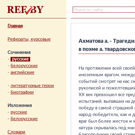
Главная
Рефераты, курсовые
Ахматова а. - Трагеди
в поэме а. твардовско
Сочинения
-
русские
-
белорусские
На протяжении всей своей
-
английские
иноземным врагом, междо
событий смотрят на нас с
-
литературные герои
рукописей и пожелтевших
-
биографии
XX век превзошел все пр
испытаний, выпавших на д
Изложения
победу в самой страшной 
-
русские
народ-победитель, как и 
-
белорусские
враг был более жесток и к
натура скрывалась под маск
Словари
благополучии своей стран