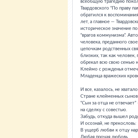
всеобщую трагедию покол
Твардовского “По праву па
обратился к воспоминани
лет, а главное — Твардов
историческое значение по
“врагов коммунизма”. Авто
человека, преданного свое
цепочкам родственных свя
близких, так как человек,
обрекал всю свою семью н
Клеймо с рожденья отме
Младенца вражеских кров
И все, казалось, не хватало
Стране клейменных сынов
“Сын за отца не отвечает
на сделку с совестью.
Забудь, откуда вышел род
И осознай, не прекословь:
В ущерб любви к отцу нар
Любая прочая любовь.