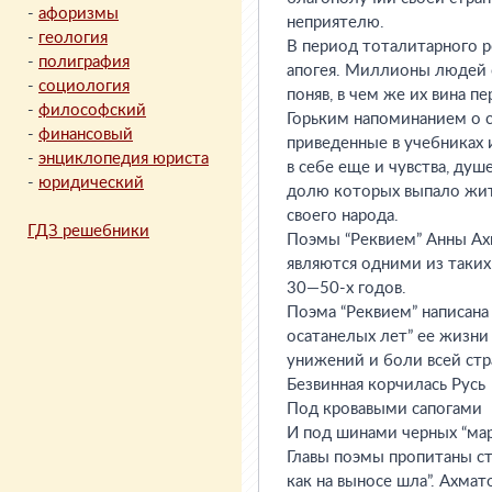
-
афоризмы
неприятелю.
-
геология
В период тоталитарного р
-
полиграфия
апогея. Миллионы людей с
-
социология
поняв, в чем же их вина п
-
философский
Горьким напоминанием о с
-
финансовый
приведенные в учебниках 
-
энциклопедия юриста
в себе еще и чувства, душ
-
юридический
долю которых выпало жит
своего народа.
ГДЗ решебники
Поэмы “Реквием” Анны Ахм
являются одними из таких
30—50-х годов.
Поэма “Реквием” написана
осатанелых лет” ее жизни
унижений и боли всей стр
Безвинная корчилась Русь
Под кровавыми сапогами
И под шинами черных “мар
Главы поэмы пропитаны с
как на выносе шла”. Ахмат