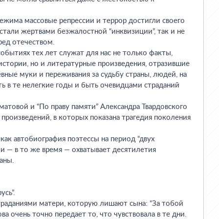
ежима массовые репрессии и террор достигли своего
тали жертвами безжалостной “инквизиции”, так и не
еред отечеством.
обытиях тех лет служат для нас не только факты,
истории, но и литературные произведения, отразившие
евные муки и переживания за судьбу страны, людей, на
ь в те нелегкие годы и быть очевидцами страданий
атовой и “По праву памяти” Александра Твардовского
 произведений, в которых показана трагедия поколения
 как автобиография поэтессы на период “двух
 и — в то же время — охватывает десятилетия
аны.
усь”.
траданиями матери, которую лишают сына: “За тобой
ова очень точно передает то, что чувствовала в те дни.