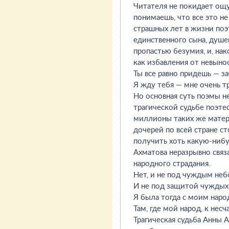
Читателя не покидает ощу
понимаешь, что все это н
страшных лет в жизни поэ
единственного сына, душе
пропастью безумия, и, на
как избавления от невын
Ты все равно придешь — з
Я жду тебя — мне очень т
Но основная суть поэмы н
трагической судьбе поэтес
миллионы таких же матере
дочерей по всей стране с
получить хоть какую-нибу
Ахматова неразрывно связ
народного страдания.
Нет, и не под чуждым неб
И не под защитой чуждых
Я была тогда с моим наро
Там, где мой народ, к несч
Трагическая судьба Анны 