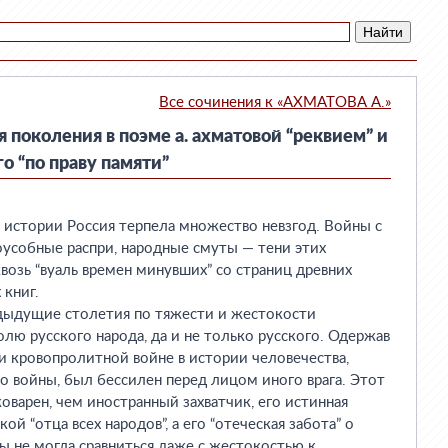
Все сочинения к «АХМАТОВА А.»
я поколения в поэме а. ахматовой “реквием” и
го “по праву памяти”
 истории Россия терпела множество невзгод. Войны с
усобные распри, народные смуты — тени этих
квозь “вуаль времен минувших” со страниц древних
 книг.
едыдущие столетия по тяжести и жестокости
олю русского народа, да и не только русского. Одержав
и кровопролитной войне в истории человечества,
до войны, был бессилен перед лицом иного врага. Этот
оварен, чем иностранный захватчик, его истинная
ой “отца всех народов”, а его “отеческая забота” о
ы не могла сравниться даже с жестокостью к