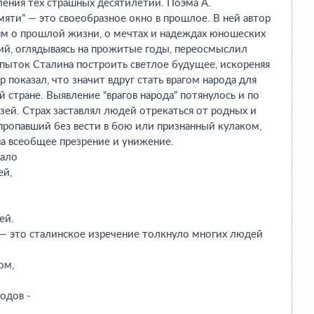
ения тех страшных десятилетий. Поэма А.
мяти” — это своеобразное окно в прошлое. В ней автор
ям о прошлой жизни, о мечтах и надеждах юношеских
ский, оглядываясь на прожитые годы, переосмыслил
пыток Сталина построить светлое будущее, искореняя
р показал, что значит вдруг стать врагом народа для
й стране. Выявление “врагов народа” потянулось и по
зей. Страх заставлял людей отрекаться от родных и
 пропавший без вести в бою или признанный кулаком,
а всеобщее презрение и унижение.
чало
ей,
ей.
” — это сталинское изречение толкнуло многих людей
ом,
одов -