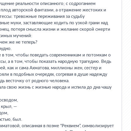
щение реальности описанного; с содроганием
е плод авторской фантазии, а отражение жестоких и
тессы: тревожные переживания за судьбу
вные муки, заставляющие ходить по узкой грани над
конец, потеря смысла жизни и желание скорой смерти
осимых мучений:
ачем же не теперь?
рудно.
е в том, чтобы поведать современникам и потомкам о
сы, а в том, чтобы показать народную трагедию. Ведь
й, как и сама Ахматова, миллионы жен, сестер и
тояли в подобных очередях, согревая в душе надежду
дь весточку от родного человека.
ала свою жизнь с жизнью народа и испила до дна чашу
осводом,
 крыл, —
дом,
астью, был.
Ахматовой, описанная в поэме “Реквием”, символизирует