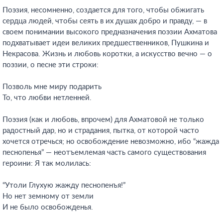
Поэзия, несомненно, создается для того, чтобы обжигать
сердца людей, чтобы сеять в их душах добро и правду, — в
своем понимании высокого предназначения поэзии Ахматова
подхватывает идеи великих предшественников, Пушкина и
Некрасова. Жизнь и любовь коротки, а искусство вечно — о
поэзии, о песне эти строки:
Позволь мне миру подарить
То, что любви нетленней.
Поэзия (как и любовь, впрочем) для Ахматовой не только
радостный дар, но и страдания, пытка, от которой часто
хочется отречься; но освобождение невозможно, ибо “жажда
песнопенья” — неотъемлемая часть самого существования
героини: Я так молилась:
“Утоли Глухую жажду песнопенъя!”
Но нет земному от земли
И не было освобожденья.