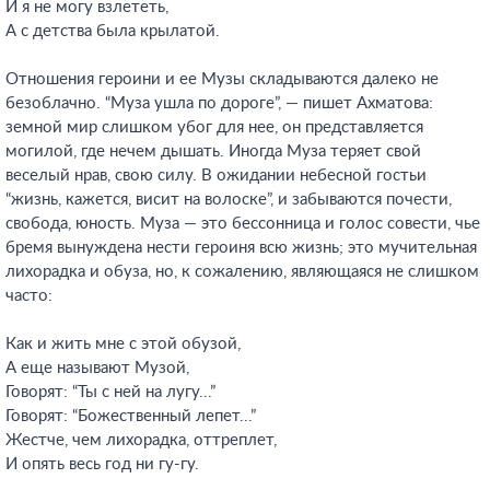
И я не могу взлететь,
А с детства была крылатой.
Отношения героини и ее Музы складываются далеко не
безоблачно. “Муза ушла по дороге”, — пишет Ахматова:
земной мир слишком убог для нее, он представляется
могилой, где нечем дышать. Иногда Муза теряет свой
веселый нрав, свою силу. В ожидании небесной гостьи
“жизнь, кажется, висит на волоске”, и забываются почести,
свобода, юность. Муза — это бессонница и голос совести, чье
бремя вынуждена нести героиня всю жизнь; это мучительная
лихорадка и обуза, но, к сожалению, являющаяся не слишком
часто:
Как и жить мне с этой обузой,
А еще называют Музой,
Говорят: “Ты с ней на лугу...”
Говорят: “Божественный лепет...”
Жестче, чем лихорадка, оттреплет,
И опять весь год ни гу-гу.