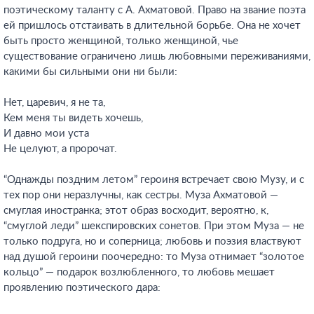
поэтическому таланту с А. Ахматовой. Право на звание поэта
ей пришлось отстаивать в длительной борьбе. Она не хочет
быть просто женщиной, только женщиной, чье
существование ограничено лишь любовными переживаниями,
какими бы сильными они ни были:
Нет, царевич, я не та,
Кем меня ты видеть хочешь,
И давно мои уста
Не целуют, а пророчат.
“Однажды поздним летом” героиня встречает свою Музу, и с
тех пор они неразлучны, как сестры. Муза Ахматовой —
смуглая иностранка; этот образ восходит, вероятно, к,
“смуглой леди” шекспировских сонетов. При этом Муза — не
только подруга, но и соперница; любовь и поэзия властвуют
над душой героини поочередно: то Муза отнимает “золотое
кольцо” — подарок возлюбленного, то любовь мешает
проявлению поэтического дара: