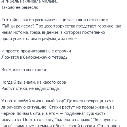
Я гибель накликала милым...
Таково ее ремесло.
Его тайны автор раскрывает в цикле, так и назван ном —
“Тайны ремесла”. Процесс творчества предстает героине как
некая истома, греза, видение, в котором постепенно
проступают слова и рифмы, а затем —
И просто продиктованные строчки
Ложатся в белоснежную тетрадь.
Всем известны строки:
Когда б вы знали, из какого сора
Растут стихи, не ведая стыда...
У поэта любой жизненный “сор” Должен превращаться в
лирическую ситуацию. Стихи растут из прозы жизни, из
черной почвы быта, и в этом — подлинная сущность
искусства. Поэт отовсюду, “налево и направо”, “без чувства
вини”, заимствует темы и образы своей поэзии. Он должен