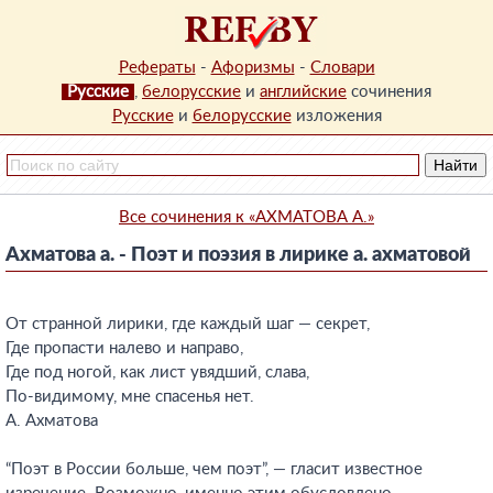
Рефераты
-
Афоризмы
-
Словари
Русские
,
белорусские
и
английские
сочинения
Русские
и
белорусские
изложения
Все сочинения к «АХМАТОВА А.»
Ахматова а. - Поэт и поэзия в лирике а. ахматовой
От странной лирики, где каждый шаг — секрет,
Где пропасти налево и направо,
Где под ногой, как лист увядший, слава,
По-видимому, мне спасенья нет.
А. Ахматова
“Поэт в России больше, чем поэт”, — гласит известное