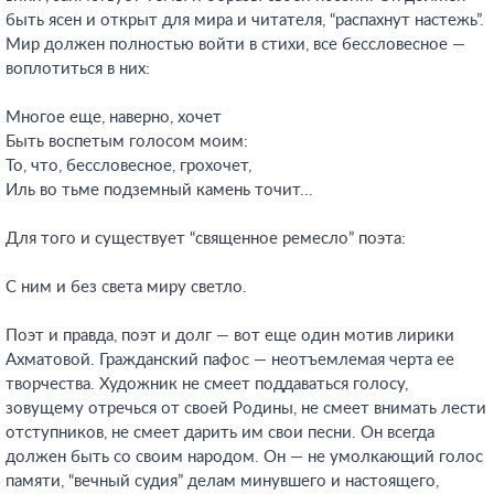
быть ясен и открыт для мира и читателя, “распахнут настежь”.
Мир должен полностью войти в стихи, все бессловесное —
воплотиться в них:
Многое еще, наверно, хочет
Быть воспетым голосом моим:
То, что, бессловесное, грохочет,
Иль во тьме подземный камень точит...
Для того и существует “священное ремесло” поэта:
С ним и без света миру светло.
Поэт и правда, поэт и долг — вот еще один мотив лирики
Ахматовой. Гражданский пафос — неотъемлемая черта ее
творчества. Художник не смеет поддаваться голосу,
зовущему отречься от своей Родины, не смеет внимать лести
отступников, не смеет дарить им свои песни. Он всегда
должен быть со своим народом. Он — не умолкающий голос
памяти, “вечный судия” делам минувшего и настоящего,