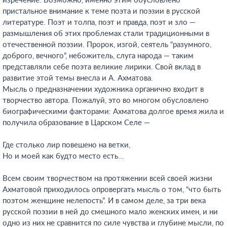
изречение. Возможно, именно этим обусловлено
пристальное внимание к теме поэта и поэзии в русской
литературе. Поэт и толпа, поэт и правда, поэт и зло —
размышления об этих проблемах стали традиционными в
отечественной поэзии. Пророк, изгой, сеятель “разумного,
доброго, вечного”, небожитель, слуга народа — таким
представляли себе поэта великие лирики. Свой вклад в
развитие этой темы внесла и А. Ахматова.
Мысль о предназначении художника органично входит в
творчество автора. Пожалуй, это во многом обусловлено
биографическими факторами: Ахматова долгое время жила и
получила образование в Царском Селе —
Где столько лир повешено на ветки,
Но и моей как будто место есть...
Всем своим творчеством на протяжении всей своей жизни
Ахматовой приходилось опровергать мысль о том, “что быть
поэтом женщине нелепость”. И в самом деле, за три века
русской поэзии в ней до смешного мало женских имен, и ни
одно из них не сравнится по силе чувства и глубине мысли, по