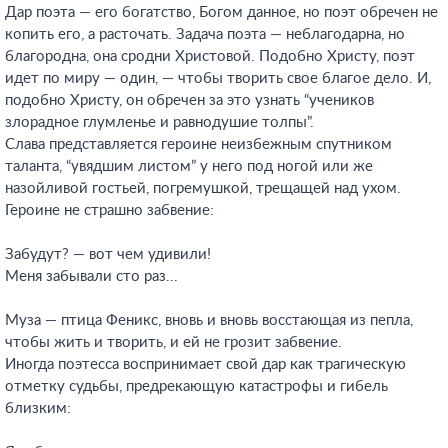
Дар поэта — его богатство, Богом данное, но поэт обречен не
копить его, а расточать. Задача поэта — неблагодарна, но
благородна, она сродни Христовой. Подобно Христу, поэт
идет по миру — один, — чтобы творить свое благое дело. И,
подобно Христу, он обречен за это узнать “учеников
злорадное глумленье и равнодушие толпы”.
Слава представляется героине неизбежным спутником
таланта, “увядшим листом” у него под ногой или же
назойливой гостьей, погремушкой, трещащей над ухом.
Героине не страшно забвение:
Забудут? — вот чем удивили!
Меня забывали сто раз...
Муза — птица Феникс, вновь и вновь восстающая из пепла,
чтобы жить и творить, и ей не грозит забвение.
Иногда поэтесса воспринимает свой дар как трагическую
отметку судьбы, предрекающую катастрофы и гибель
близким: