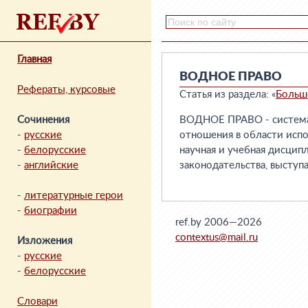
Главная
ВОДНОЕ ПРАВО
Рефераты, курсовые
Статья из раздела: «
Больш
Сочинения
ВОДНОЕ ПРАВО - система
-
русские
отношения в области испо
-
белорусские
научная и учебная дисцип
-
английские
законодательства, выступ
-
литературные герои
-
биографии
ref.by 2006—2026
contextus@mail.ru
Изложения
-
русские
-
белорусские
Словари