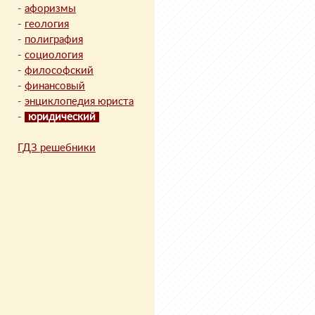
-
афоризмы
-
геология
-
полиграфия
-
социология
-
философский
-
финансовый
-
энциклопедия юриста
-
юридический
ГДЗ решебники