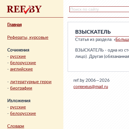
Главная
ВЗЫСКАТЕЛЬ
Рефераты, курсовые
Статья из раздела: «
Больш
Сочинения
ВЗЫСКАТЕЛЬ - одна из ст
-
русские
лицо). Другая (обязананн
-
белорусские
-
английские
ref.by 2006—2026
-
литературные герои
contextus@mail.ru
-
биографии
Изложения
-
русские
-
белорусские
Словари