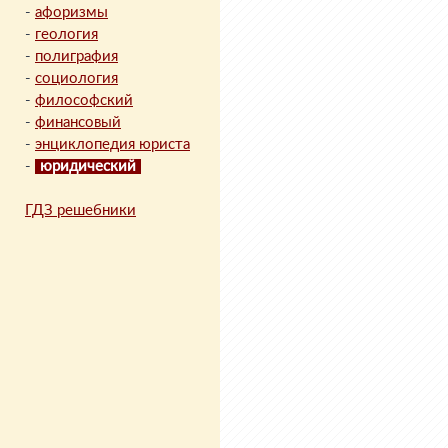
-
афоризмы
-
геология
-
полиграфия
-
социология
-
философский
-
финансовый
-
энциклопедия юриста
-
юридический
ГДЗ решебники