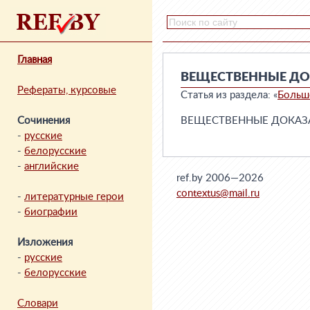
Главная
ВЕЩЕСТВЕННЫЕ ДО
Рефераты, курсовые
Статья из раздела: «
Больш
Сочинения
ВЕЩЕСТВЕННЫЕ ДОКАЗАТЕ
-
русские
-
белорусские
-
английские
ref.by 2006—2026
contextus@mail.ru
-
литературные герои
-
биографии
Изложения
-
русские
-
белорусские
Словари