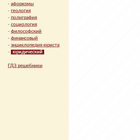
-
афоризмы
-
геология
-
полиграфия
-
социология
-
философский
-
финансовый
-
энциклопедия юриста
-
юридический
ГДЗ решебники