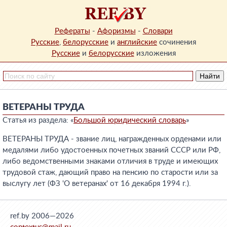
Рефераты
-
Афоризмы
-
Словари
Русские
,
белорусские
и
английские
сочинения
Русские
и
белорусские
изложения
ВЕТЕРАНЫ ТРУДА
Статья из раздела: «
Большой юридический словарь
»
ВЕТЕРАНЫ ТРУДА - звание лиц, награжденных орденами или
медалями либо удостоенных почетных званий СССР или РФ,
либо ведомственными знаками отличия в труде и имеющих
трудовой стаж, дающий право на пенсию по старости или за
выслугу лет (ФЗ 'О ветеранах' от 16 декабря 1994 г.).
ref.by 2006—2026