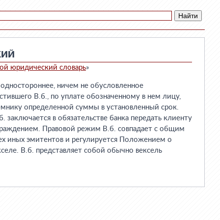
КИЙ
ой юридический словарь
»
дностороннее, ничем не обусловленное
стившего В.б., по уплате обозначенному в нем лицу,
емнику определенной суммы в установленный срок.
. заключается в обязательстве банка передать клиенту
граждением. Правовой режим В.б. совпадает с общим
ех иных эмитентов и регулируется Положением о
селе. В.б. представляет собой обычно вексель