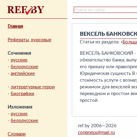
Главная
ВЕКСЕЛЬ БАНКОВС
Рефераты, курсовые
Статья из раздела: «
Больш
Сочинения
ВЕКСЕЛЬ БАНКОВСКИЙ - о
-
русские
обязательство банка, выпу
-
белорусские
его приказу или правопре
-
английские
Юридическая сущность В.б
стоимость услуги с возна
-
литературные герои
режимом для векселей вс
-
биографии
переводном и простом век
простой.
Изложения
-
русские
-
белорусские
ref.by 2006—2026
contextus@mail.ru
Словари