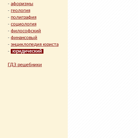
-
афоризмы
-
геология
-
полиграфия
-
социология
-
философский
-
финансовый
-
энциклопедия юриста
-
юридический
ГДЗ решебники