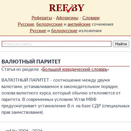
Рефераты
-
Афоризмы
-
Словари
Русские
,
белорусские
и
английские
сочинения
Русские
и
белорусские
изложения
ВАЛЮТНЫЙ ПАРИТЕТ
Статья из раздела: «
Большой юридический словарь
»
ВАЛЮТНЫЙ ПАРИТЕТ - соотношение между двумя
валютами, устанавливаемое в законодательном порядке;
основа валютного курса, который обычно отклоняется от
паритета. В современных условиях Устав МВФ
предусматривает установление В.п. на базе СДР (специальных
прав заимствования).