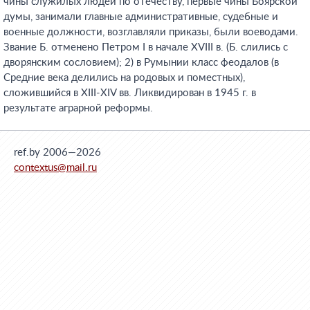
чины служилых людей по отечеству, первые чины Боярской
думы, занимали главные административные, судебные и
военные должности, возглавляли приказы, были воеводами.
Звание Б. отменено Петром I в начале XVIII в. (Б. слились с
дворянским сословием); 2) в Румынии класс феодалов (в
Средние века делились на родовых и поместных),
сложившийся в XIII-XIV вв. Ликвидирован в 1945 г. в
результате аграрной реформы.
ref.by 2006—2026
contextus@mail.ru