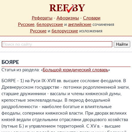
Рефераты
-
Афоризмы
-
Словари
Русские
,
белорусские
и
английские
сочинения
Русские
и
белорусские
изложения
БОЯРЕ
Статья из раздела: «
Большой юридический словарь
»
БОЯРЕ - 1) на Руси IX-XVII вв. высшее сословие феодалов. В
Древнерусском государстве - потомки родоплеменной знати,
старшие дружинники - вассалы и члены княжеской думы,
крепостные землевладельцы. В период феодальной
раздробленности - наиболее богатые и влиятельные
феодалы, соперники княжеской власти. При дворах великих
князей ведали отдельными отраслями дворцового хозяйства
(путные Б.) и управлением территорией. С XV в. - высшие