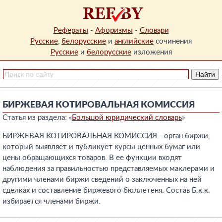
Рефераты
-
Афоризмы
-
Словари
Русские
,
белорусские
и
английские
сочинения
Русские
и
белорусские
изложения
БИРЖЕВАЯ КОТИРОВАЛЬНАЯ КОМИССИЯ
Статья из раздела: «
Большой юридический словарь
»
БИРЖЕВАЯ КОТИРОВАЛЬНАЯ КОМИССИЯ - орган биржи,
который выявляет и публикует курсы ценных бумаг или
цены обращающихся товаров. В ее функции входят
наблюдения за правильностью представляемых маклерами и
другими членами биржи сведений о заключенных на ней
сделках и составление биржевого бюллетеня. Состав Б.к.к.
избирается членами биржи.