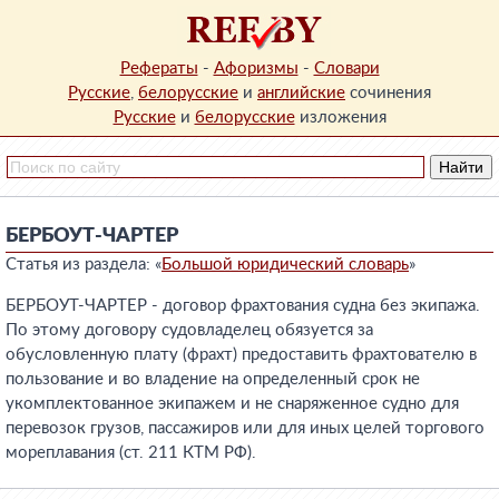
Рефераты
-
Афоризмы
-
Словари
Русские
,
белорусские
и
английские
сочинения
Русские
и
белорусские
изложения
БЕРБОУТ-ЧАРТЕР
Статья из раздела: «
Большой юридический словарь
»
БЕРБОУТ-ЧАРТЕР - договор фрахтования судна без экипажа.
По этому договору судовладелец обязуется за
обусловленную плату (фрахт) предоставить фрахтователю в
пользование и во владение на определенный срок не
укомплектованное экипажем и не снаряженное судно для
перевозок грузов, пассажиров или для иных целей торгового
мореплавания (ст. 211 КТМ РФ).