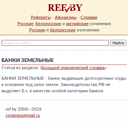
Рефераты
-
Афоризмы
-
Словари
Русские
,
белорусские
и
английские
сочинения
Русские
и
белорусские
изложения
БАНКИ ЗЕМЕЛЬНЫЕ
Статья из раздела: «
Большой юридический словарь
»
БАНКИ ЗЕМЕЛЬНЫЕ - банки, выдающие долгосрочные ссуды
в основном под залог земли. Законодательство РФ не
выделяет Б.з. в качестве особой категории банков.
ref.by 2006—2026
contextus@mail.ru