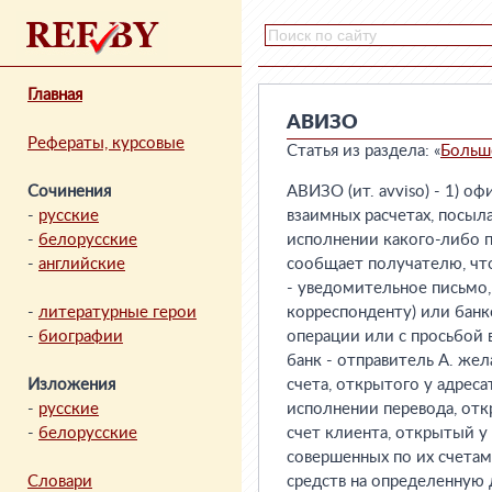
Главная
АВИЗО
Рефераты, курсовые
Статья из раздела: «
Больш
Сочинения
АВИЗО (ит. avviso) - 1) 
-
русские
взаимных расчетах, посы
-
белорусские
исполнении какого-либо п
-
английские
сообщает получателю, что 
- уведомительное письмо
-
литературные герои
корреспонденту) или банк
-
биографии
операции или с просьбой в
банк - отправитель А. жел
Изложения
счета, открытого у адреса
-
русские
исполнении перевода, отк
-
белорусские
счет клиента, открытый у 
совершенных по их счетам
Словари
средств на определенную 