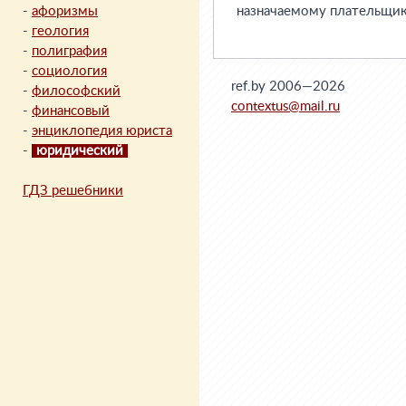
-
афоризмы
назначаемому плательщик
-
геология
-
полиграфия
-
социология
ref.by 2006—2026
-
философский
contextus@mail.ru
-
финансовый
-
энциклопедия юриста
-
юридический
ГДЗ решебники