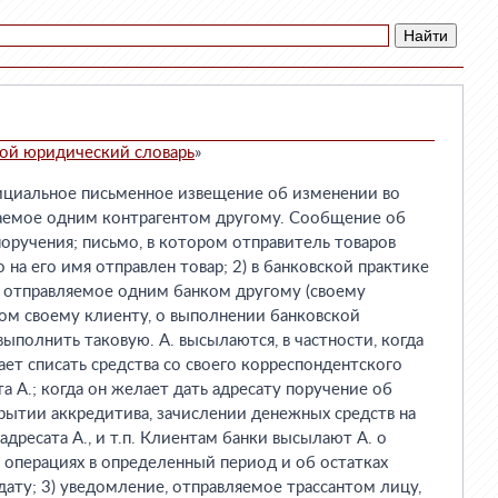
ой юридический словарь
»
официальное письменное извещение об изменении во
лаемое одним контрагентом другому. Сообщение об
оручения; письмо, в котором отправитель товаров
на его имя отправлен товар; 2) в банковской практике
, отправляемое одним банком другому (своему
ом своему клиенту, о выполнении банковской
ыполнить таковую. А. высылаются, в частности, когда
ает списать средства со своего корреспондентского
та А.; когда он желает дать адресату поручение об
рытии аккредитива, зачислении денежных средств на
адресата А., и т.п. Клиентам банки высылают А. о
 операциях в определенный период и об остатках
дату; 3) уведомление, отправляемое трассантом лицу,