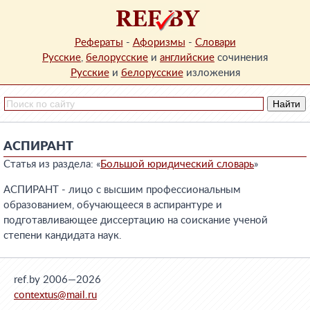
Рефераты
-
Афоризмы
-
Словари
Русские
,
белорусские
и
английские
сочинения
Русские
и
белорусские
изложения
АСПИРАНТ
Статья из раздела: «
Большой юридический словарь
»
АСПИРАНТ - лицо с высшим профессиональным
образованием, обучающееся в аспирантуре и
подготавливающее диссертацию на соискание ученой
степени кандидата наук.
ref.by 2006—2026
contextus@mail.ru