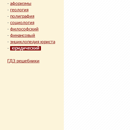
-
афоризмы
-
геология
-
полиграфия
-
социология
-
философский
-
финансовый
-
энциклопедия юриста
-
юридический
ГДЗ решебники