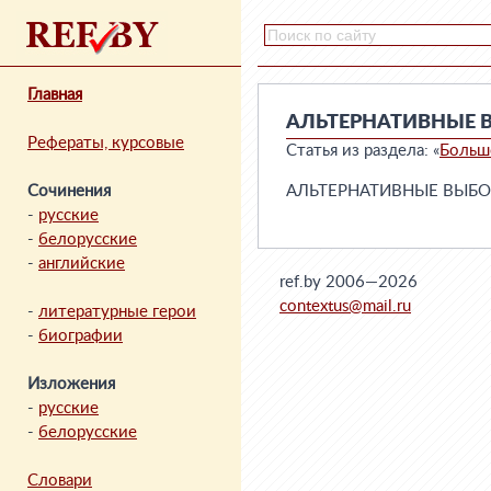
Главная
АЛЬТЕРНАТИВНЫЕ 
Рефераты, курсовые
Статья из раздела: «
Больш
Сочинения
АЛЬТЕРНАТИВНЫЕ ВЫБОРЫ
-
русские
-
белорусские
-
английские
ref.by 2006—2026
contextus@mail.ru
-
литературные герои
-
биографии
Изложения
-
русские
-
белорусские
Словари