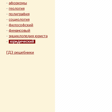
-
афоризмы
-
геология
-
полиграфия
-
социология
-
философский
-
финансовый
-
энциклопедия юриста
-
юридический
ГДЗ решебники