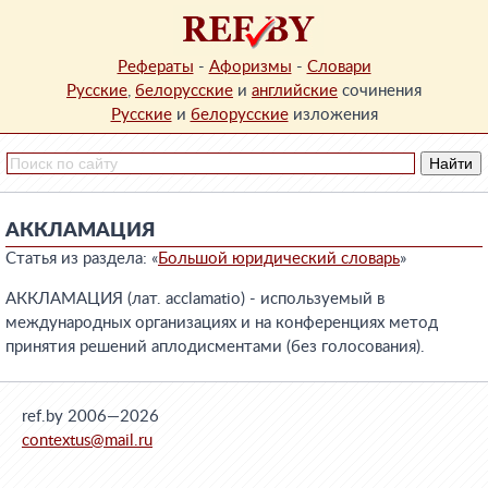
Рефераты
-
Афоризмы
-
Словари
Русские
,
белорусские
и
английские
сочинения
Русские
и
белорусские
изложения
АККЛАМАЦИЯ
Статья из раздела: «
Большой юридический словарь
»
АККЛАМАЦИЯ (лат. acclamatio) - используемый в
международных организациях и на конференциях метод
принятия решений аплодисментами (без голосования).
ref.by 2006—2026
contextus@mail.ru