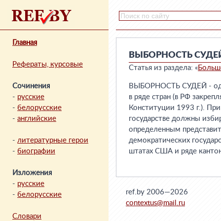
Главная
ВЫБОРНОСТЬ СУДЕ
Рефераты, курсовые
Статья из раздела: «
Больш
Сочинения
ВЫБОРНОСТЬ СУДЕЙ - оди
-
русские
в ряде стран (в РФ закреп
-
белорусские
Конституции 1993 г.). Прин
-
английские
государстве должны избир
определенным представит
-
литературные герои
демократических государст
-
биографии
штатах США и ряде канто
Изложения
-
русские
ref.by 2006—2026
-
белорусские
contextus@mail.ru
Словари