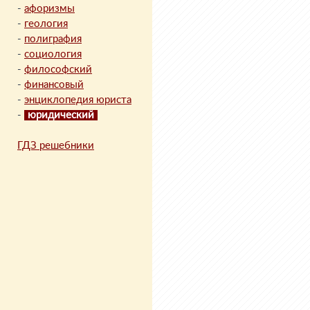
-
афоризмы
-
геология
-
полиграфия
-
социология
-
философский
-
финансовый
-
энциклопедия юриста
-
юридический
ГДЗ решебники