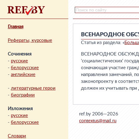
Главная
ВСЕНАРОДНОЕ ОБ
Рефераты, курсовые
Статья из раздела: «
Больш
Сочинения
ВСЕНАРОДНОЕ ОБСУЖДЕНИ
-
русские
'социалистических' госуда
-
белорусские
означающая участие гражд
-
английские
направления замечаний, п
законопроекту в соответ
-
литературные герои
должен их учитывать при 
-
биографии
Изложения
ref.by 2006—2026
-
русские
contextus@mail.ru
-
белорусские
Словари