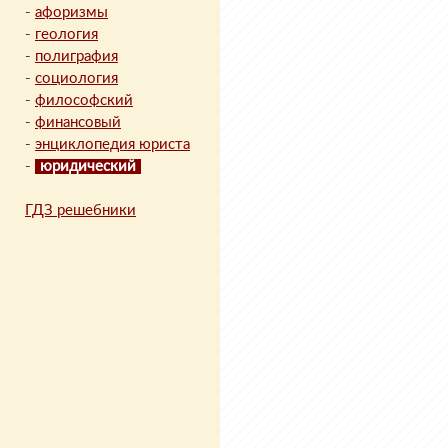
-
афоризмы
-
геология
-
полиграфия
-
социология
-
философский
-
финансовый
-
энциклопедия юриста
-
юридический
ГДЗ решебники