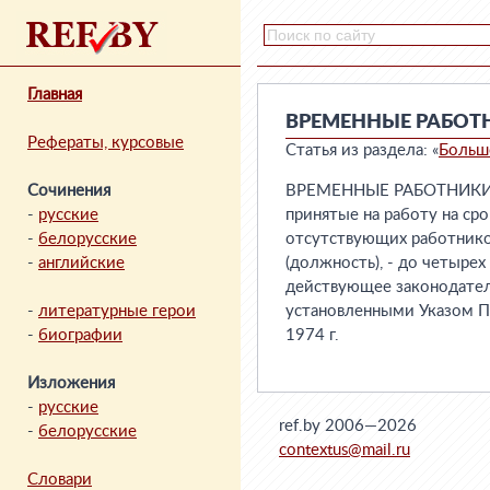
Главная
ВРЕМЕННЫЕ РАБОТ
Рефераты, курсовые
Статья из раздела: «
Больш
Сочинения
ВРЕМЕННЫЕ РАБОТНИКИ - в
-
русские
принятые на работу на сро
-
белорусские
отсутствующих работников
-
английские
(должность), - до четыре
действующее законодатель
-
литературные герои
установленными Указом П
-
биографии
1974 г.
Изложения
-
русские
ref.by 2006—2026
-
белорусские
contextus@mail.ru
Словари