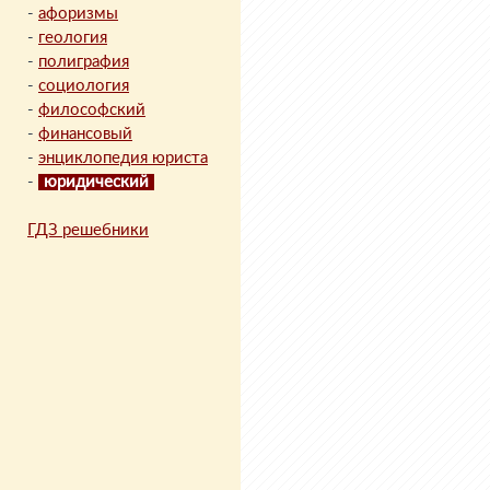
-
афоризмы
-
геология
-
полиграфия
-
социология
-
философский
-
финансовый
-
энциклопедия юриста
-
юридический
ГДЗ решебники