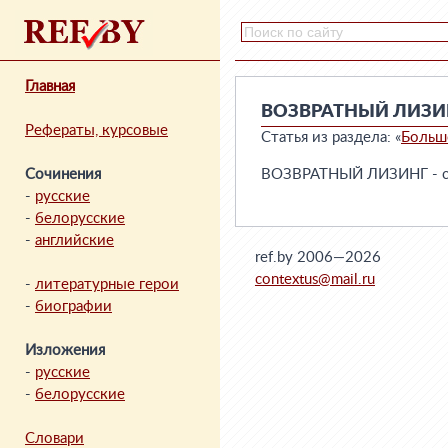
Главная
ВОЗВРАТНЫЙ ЛИЗИ
Рефераты, курсовые
Статья из раздела: «
Больш
Сочинения
ВОЗВРАТНЫЙ ЛИЗИНГ - см
-
русские
-
белорусские
-
английские
ref.by 2006—2026
contextus@mail.ru
-
литературные герои
-
биографии
Изложения
-
русские
-
белорусские
Словари