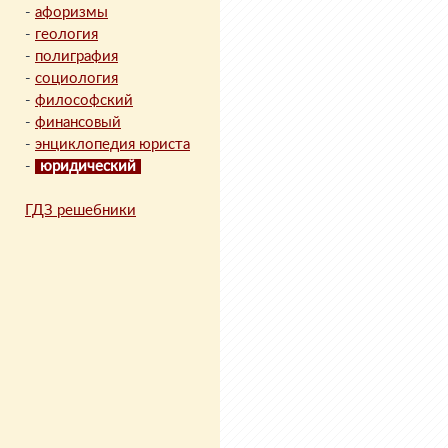
-
афоризмы
-
геология
-
полиграфия
-
социология
-
философский
-
финансовый
-
энциклопедия юриста
-
юридический
ГДЗ решебники