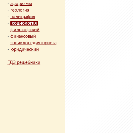
-
афоризмы
-
геология
-
полиграфия
-
социология
-
философский
-
финансовый
-
энциклопедия юриста
-
юридический
ГДЗ решебники