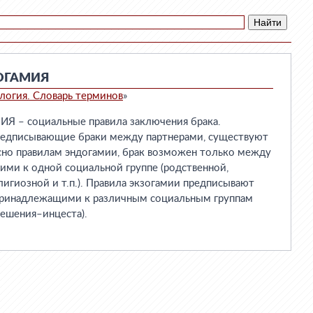
ОГАМИЯ
логия. Словарь терминов
»
– социальные правила заключения брака.
редписывающие браки между партнерами, существуют
сно правилам эндогамии, брак возможен только между
ми к одной социальной группе (родственной,
лигиозной и т.п.). Правила экзогамии предписывают
принадлежащими к различным социальным группам
мешения–инцеста).