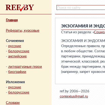
Главная
ЭКЗОГАМИЯ И ЭНД
Рефераты, курсовые
Статья из раздела: «
Социо
Сочинения
ЭКЗОГАМИЯ И ЭНДОГАМИЯ 
-
русские
Определенные правила, п
-
белорусские
в любом обществе. Согла
-
английские
партнерами, принадлежащи
этнической, классовой, ре
-
литературные герои
брак между партнерами, 
-
биографии
(например, запрет кровос
Изложения
-
русские
ref.by 2006—2026
-
белорусские
contextus@mail.ru
Словари