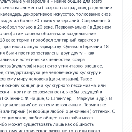
ультурные универсалии – некие общие для всего
вечества элементы ( возрастная градация, разделение
, календарь, декоративное искусство, толкование снов,
к выделил более 70 таких универсалий. Современный
риобрел только в 20 веке. Первоначально ( в Древнем
слово) этим словом обозначали возделывание,
В 18 веке термин приобрел элитарный характер и
, противостоящую варварству. Однако в Германии 18
ция были противопоставлены друг другу – как
альных и эстетических ценностей, сфера
ства (культура) и как нечто утилитарно-внешнее,
ное, стандартизирующее человеческую культуру и
овному миру человека (цивилизация). Такое
 в основу концепции культурного пессимизма, или
ески – критики современности, якобы ведущей к
 ( Ф.Теннис, Ф.Ницше, О.Шпенглер, Г.Маркузе и др.). В
 'цивилизация' остается многозначным. Термин же
ий элитарный ( и вообще любой оценочный ) оттенок. С
х социологов, любое общество вырабатывает
 ибо может существовать лишь как общность
поэтому историческое развитие того или иного