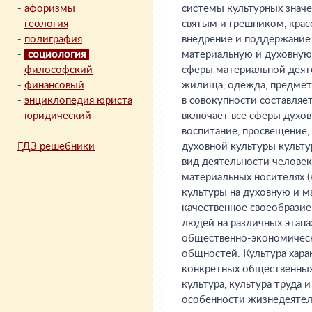
-
афоризмы
системы культурных знач
-
геология
святым и грешником, крас
-
полиграфия
внедрение и поддержание
-
социология
материальную и духовную 
-
философский
сферы материальной деяте
-
финансовый
жилища, одежда, предметы
-
энциклопедия юриста
в совокупности составляе
-
юридический
включает все сферы духов
воспитание, просвещение, 
ГДЗ решебники
духовной культуры культу
вид деятельности человек
материальных носителях (к
культуры на духовную и м
качественное своеобрази
людей на различных этапах
общественно-экономическ
общностей. Культура хара
конкретных общественных 
культура, культура труда и
особенности жизнедеятельн