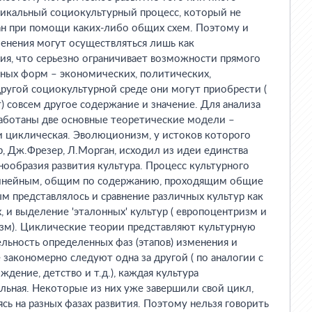
уникальный социокультурный процесс, который не
ан при помощи каких-либо общих схем. Поэтому и
нения могут осуществляться лишь как
я, что серьезно ограничивает возможности прямого
ных форм – экономических, политических,
 другой социокультурной среде они могут приобрести (
 совсем другое содержание и значение. Для анализа
аботаны две основные теоретические модели –
и циклическая. Эволюционизм, у истоков которого
р, Дж.Фрезер, Л.Морган, исходил из идеи единства
нообразия развития культура. Процесс культурного
линейным, общим по содержанию, проходящим общие
 представлялось и сравнение различных культур как
, и выделение 'эталонных' культур ( европоцентризм и
зм). Циклические теории представляют культурную
льность определенных фаз (этапов) изменения и
 закономерно следуют одна за другой ( по аналогии с
дение, детство и т.д.), каждая культура
альная. Некоторые из них уже завершили свой цикл,
сь на разных фазах развития. Поэтому нельзя говорить