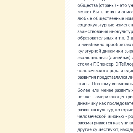
общества (страны) - это 
может быть понят и опис
любые общественные изме
социокультурные изменени
заимствования инокультур
образовательных и т.п. В
и неизбежно приобретают)
культурной динамики выр
эволюционная (линейная) 
стояли Г.Спенсер, Э.Тейло
человеческого рода и еди
развития представлялся 
этапы. Поэтому возможным
более или менее развитых
позже – американоцентри
динамику как последовате
развития культур, которые
человеческой жизнью - рож
рассматривается как уник
другие существуют, находя