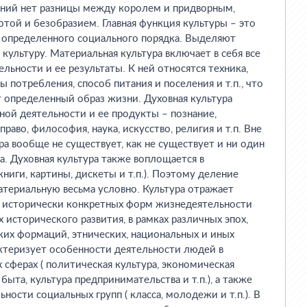
ений нет разницы между королем и придворным,
отой и безобразием. Главная функция культуры – это
 определенного социального порядка. Выделяют
культуру. Материальная культура включает в себя все
льности и ее результаты. К ней относятся техника,
 потребления, способ питания и поселения и т.п., что
т определенный образ жизни. Духовная культура
ной деятельности и ее продукты – познание,
право, философия, наука, искусство, религия и т.п. Вне
ра вообще не существует, как не существует и ни один
а. Духовная культура также воплощается в
ниги, картины, дискеты и т.п.). Поэтому деление
атериальную весьма условно. Культура отражает
е исторически конкретных форм жизнедеятельности
 исторического развития, в рамках различных эпох,
их формаций, этнических, национальных и иных
ктеризует особенности деятельности людей в
сферах ( политическая культура, экономическая
 быта, культура предпринимательства и т.п.), а также
ости социальных групп ( класса, молодежи и т.п.). В