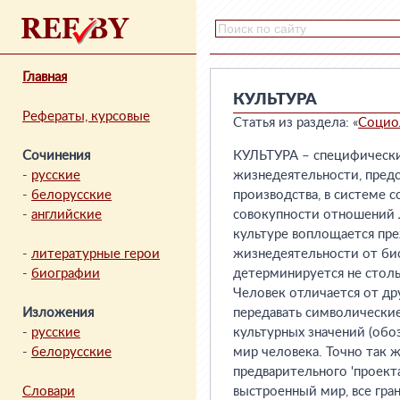
Главная
КУЛЬТУРА
Рефераты, курсовые
Статья из раздела: «
Социо
Сочинения
КУЛЬТУРА – специфически
-
русские
жизнедеятельности, предс
-
белорусские
производства, в системе с
-
английские
совокупности отношений л
культуре воплощается пр
-
литературные герои
жизнедеятельности от би
-
биографии
детерминируется не столь
Человек отличается от др
Изложения
передавать символические 
-
русские
культурных значений (обо
-
белорусские
мир человека. Точно так ж
предварительного 'проекта
Словари
выстроенный мир, все гра