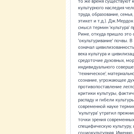
то же время существуют к
культурного наследия чело
труда, образование, семья
этикет и т.д.). Дж.Мердо
смысл термин 'культура' п
Риме, откуда пришло это 
'окультуривание' почвы. 
означал цивилизованность
века культура и цивилиза
средоточие духовных, мор
индивидуального совершен
'техническое', материаль
сознание, угрожающее дух
противопоставление легло
критики культуры, фактич
распаду и гибели культуры
современной науке термин
'культура' утратил прежн
точки зрения современны
специфическую культуру,
социокультурная. Именно 