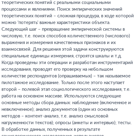
теоретических понятий с реальными социальными
процессами и явлениями. Поиск эмпирических значений
теоретических понятий – сложная процедура, в ходе которой
можно 'потерять' важные характеристики объекта.
Следующий шаг – превращение эмпирической системы в
числовую, т.е. поиск способов количественного (числового)
выражения и измерения качественных признаков и их
взаимосвязей. Для решения этой задачи конструируются
специальные единицы измерения, строятся шкалы и т.д.
Когда проведены эти операции и разработан инструментарий
исследования, проводят его проверку на небольшом
количестве респондентов (опрашиваемых) – так называемое
пилотажное исследование. Только после этого наступает
второй – полевой этап социологического исследования, т.е.
работа на основном массиве. Используются следующие
основные методы сбора данных: наблюдение (включенное и
невключенное); анализ документов (один из основных
методов – контент-анализ, т.е. анализ смысловой
нагруженности текстов); опросы (анкеты и интервью); тесты.
В обработке данных, полученных в результате