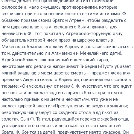
Сенека делает его проповедником истин стоической
философии, мало смущаясь противоречиями, которые
возникают при столкновении сюжета с этими истинами. Ф.
обманно призван своим братом Атреем, чтобы разделить с
ним царскую власть, а у последнего были причины для
ненависти к Ф.: тот похитил у Атрея золо-торунную овцу,
обладатель которой имел право на царскую власть в
Микенах, соблазнив его жену Аэрону и заставив сомневаться в
том, действительно ли Агамемнон и Менелай -его дети).
Атрей изображен как циничный и жестокий тиран,
некоторые его реплики напоминают Тиберия («Пусть убивает
мягкий владыка; в моем царстве смерть — предмет желания»;
преемник Августа сказал о Карвилии, покончившем с собой в
тюрьме: «Он ускользнул от меня»). Ф. чувствует, что его ждут
несчастья, и не желает идти на призыв брата; при этом он
настолько привык к нищете и несчастьям, что уже и не
желает царской власти: «Преступления не входят в хижины;
безопасную чашу берут со скудного стола, а яд пьют из
золота». Сын Ф. Тантал, радующийся перемене жребия отца,
уговаривает его спешить и не отказываться от милостей
брата. Ф. боится за детей, предчувствует нечто ужасное. Он