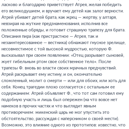
ласково и благодарно приветствует Атрея, желая победить
его великодушием, и вручает ему детей как залог верности.
Атрей убивает детей брата, как жрец — жертву, у алтаря,
невзирая на жуткие предзнаменования, исполнив все
положенные обряды, и готовит страшную трапезу для брата.
Описания пира (как пристрастное — Атрея, так и
незаинтересованное — вестника) обнажают гнусное зрелище,
несовместимое с той высокой мудростью, которую Ф.
высказывал при своем появлении: «Отец разрывает сыновей,
жует гибельным ртом свое собственное тело». После
трапезы Ф. вновь во власти своих мрачных предчувствий.
Атрей раскрывает ему истину, и он, окончательно
сломленный, молит о смерти — или для обоих, или хоть для
себя. Конец трагедии плохо согласуется с остальным ее
содержанием: Атрей объявляет Ф., что тот сам готовил ему
подобную участь и лишь был опережен (на что вовсе нет
намеков в прочих частях и что выглядит явным
противоречием: микенский царь не мог упустить это
обстоятельство, рассуждая с наперсником о своей мести).
Возможно, это влияние одного из прототипов: известно, что