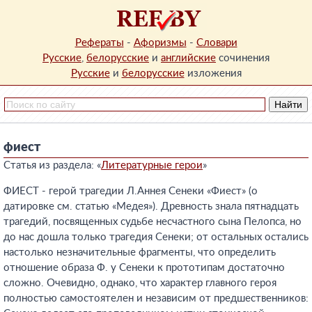
Рефераты
-
Афоризмы
-
Словари
Русские
,
белорусские
и
английские
сочинения
Русские
и
белорусские
изложения
фиест
Статья из раздела: «
Литературные герои
»
ФИЕСТ - герой трагедии Л.Аннея Сенеки «Фиест» (о
датировке см. статью «Медея»). Древность знала пятнадцать
трагедий, посвященных судьбе несчастного сына Пелопса, но
до нас дошла только трагедия Сенеки; от остальных остались
настолько незначительные фрагменты, что определить
отношение образа Ф. у Сенеки к прототипам достаточно
сложно. Очевидно, однако, что характер главного героя
полностью самостоятелен и независим от предшественников: