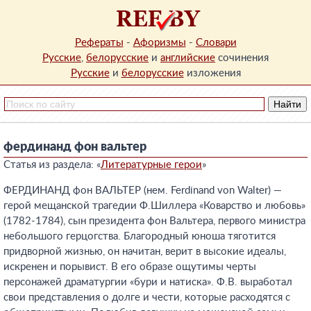
Рефераты
-
Афоризмы
-
Словари
Русские
,
белорусские
и
английские
сочинения
Русские
и
белорусские
изложения
фердинанд фон вальтер
Статья из раздела: «
Литературные герои
»
ФЕРДИНАНД фон ВАЛЬТЕР (нем. Ferdinand von Walter) —
герой мещанской трагедии Ф.Шиллера «Коварство и любовь»
(1782-1784), сын президента фон Вальтера, первого министра
небольшого герцогства. Благородный юноша тяготится
придворной жизнью, он начитан, верит в высокие идеалы,
искренен и порывист. В его образе ощутимы черты
персонажей драматургии «бури и натиска». Ф.В. выработал
свои представления о долге и чести, которые расходятся с