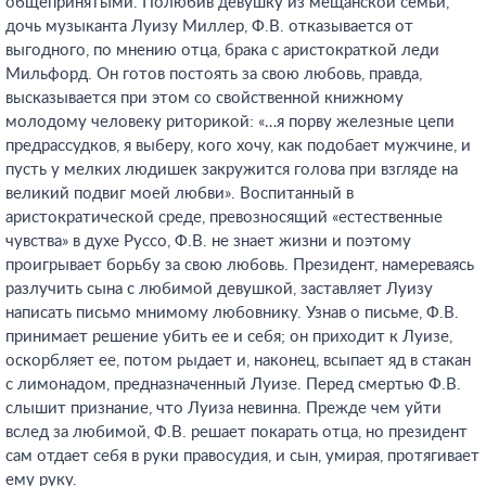
общепринятыми. Полюбив девушку из мещанской семьи,
дочь музыканта Луизу Миллер, Ф.В. отказывается от
выгодного, по мнению отца, брака с аристократкой леди
Мильфорд. Он готов постоять за свою любовь, правда,
высказывается при этом со свойственной книжному
молодому человеку риторикой: «…я порву железные цепи
предрассудков, я выберу, кого хочу, как подобает мужчине, и
пусть у мелких людишек закружится голова при взгляде на
великий подвиг моей любви». Воспитанный в
аристократической среде, превозносящий «естественные
чувства» в духе Руссо, Ф.В. не знает жизни и поэтому
проигрывает борьбу за свою любовь. Президент, намереваясь
разлучить сына с любимой девушкой, заставляет Луизу
написать письмо мнимому любовнику. Узнав о письме, Ф.В.
принимает решение убить ее и себя; он приходит к Луизе,
оскорбляет ее, потом рыдает и, наконец, всыпает яд в стакан
с лимонадом, предназначенный Луизе. Перед смертью Ф.В.
слышит признание, что Луиза невинна. Прежде чем уйти
вслед за любимой, Ф.В. решает покарать отца, но президент
сам отдает себя в руки правосудия, и сын, умирая, протягивает
ему руку.