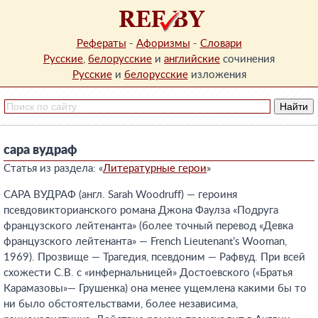
Рефераты
-
Афоризмы
-
Словари
Русские
,
белорусские
и
английские
сочинения
Русские
и
белорусские
изложения
сара вудраф
Статья из раздела: «
Литературные герои
»
САРА ВУДРАФ (англ. Sarah Woodruff) — героиня
псевдовикторианского романа Джона Фаулза «Подруга
французского лейтенанта» (более точный перевод «Девка
французского лейтенанта» — French Lieutenant’s Wooman,
1969). Прозвище — Трагедия, псевдоним — Рафвуд. При всей
схожести С.В. с «инфернальницей» Достоевского («Братья
Карамазовы»— Грушенка) она менее ущемлена какими бы то
ни было обстоятельствами, более независима,