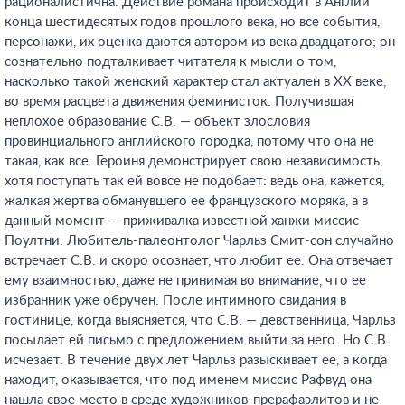
рационалистична. Действие романа происходит в Англии
конца шестидесятых годов прошлого века, но все события,
персонажи, их оценка даются автором из века двадцатого; он
сознательно подталкивает читателя к мысли о том,
насколько такой женский характер стал актуален в XX веке,
во время расцвета движения феминисток. Получившая
неплохое образование С.В. — объект злословия
провинциального английского городка, потому что она не
такая, как все. Героиня демонстрирует свою независимость,
хотя поступать так ей вовсе не подобает: ведь она, кажется,
жалкая жертва обманувшего ее французского моряка, а в
данный момент — приживалка известной ханжи миссис
Поултни. Любитель-палеонтолог Чарльз Смит-сон случайно
встречает С.В. и скоро осознает, что любит ее. Она отвечает
ему взаимностью, даже не принимая во внимание, что ее
избранник уже обручен. После интимного свидания в
гостинице, когда выясняется, что С.В. — девственница, Чарльз
посылает ей письмо с предложением выйти за него. Но С.В.
исчезает. В течение двух лет Чарльз разыскивает ее, а когда
находит, оказывается, что под именем миссис Рафвуд она
нашла свое место в среде художников-прерафаэлитов и не