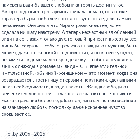
намерена ради бывшего любовника терять достигнутое.
Автор предлагает три варианта финала романа, но логике
характера Сары наиболее соответствует последний, самый
печальный. Она знала, что Чарльз разыскивал ее, но не
сделала ни шагу навстречу. А теперь несчастный влюбленный
видит в ее глазах «только дух, готовый принести в жертву все,
лишь бы сохранить себя: отречься от правды, от чувства, быть
может, даже от женской стыдливости», и он в гневе уходит,
не заметив в доме маленькую девочку — собственную дочь.
Лишь однажды в романе мы видим С.В. впечатлительной,
импульсивной, «обычной» женщиной — это момент, когда она
возвращается в гостиницу с первыми покупками, сделанными
не из необходимости, а ради прихоти. Жажда свободы от
всяческих условностей — главное в ее характере. Застывшая
маска страдания более подобает ей, изначально неспособной
на взаимную любовь, поскольку даже искреннее чувство
сковывает ее.
ref.by 2006—2026