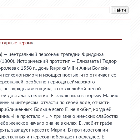
атурные герои
»
h) — центральный персонаж трагедии Фридриха
1800). Исторический прототип — Елизавета I Тюдор
ролева с 1558 г., дочь Генриха VIII и Анны Болейн.
м психологизмом и изощренностью, что отличает ее
персонажей, особенно периода веймарского
ая, незаурядная женщина, готовая любой ценой
 ей досталась нелегко. Е. заключила в тюрьму Марию
енным интересам, отчасти по своей воле, отчасти
приближенных. Больше всего Е. не любит, когда ей
на: «Не пристало < ...> при мне о женских слабостях
себе женское начало она не в силах: Е. любит графа
ерять, завидует красоте Марии. В противостоянии
арственных интересов побеждает последнее. Е.