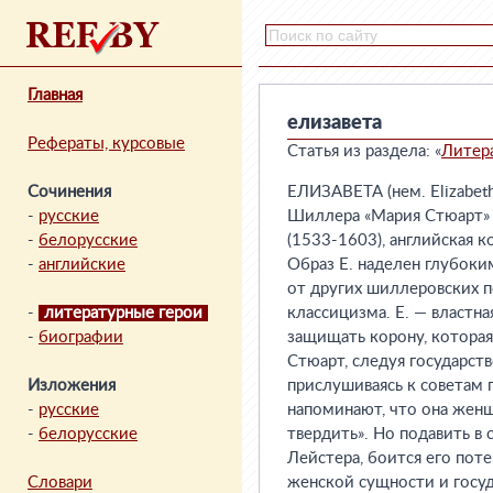
Главная
елизавета
Рефераты, курсовые
Статья из раздела: «
Литер
Сочинения
ЕЛИЗАВЕТА (нем. Elizabet
-
русские
Шиллера «Мария Стюарт» (
-
белорусские
(1533-1603), английская ко
-
английские
Образ Е. наделен глубоки
от других шиллеровских 
-
литературные герои
классицизма. Е. — властн
-
биографии
защищать корону, которая
Стюарт, следуя государств
Изложения
прислушиваясь к советам 
-
русские
напоминают, что она женщи
-
белорусские
твердить». Но подавить в 
Лейстера, боится его пот
Словари
женской сущности и госуд