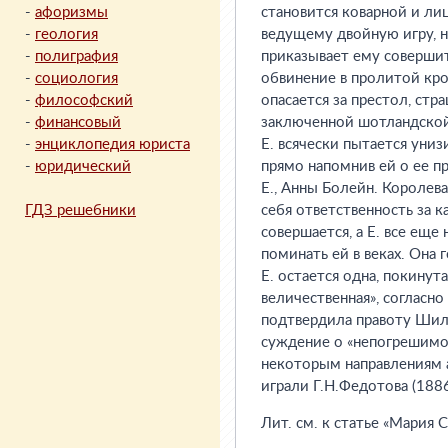
-
афоризмы
становится коварной и л
-
геология
ведущему двойную игру, н
-
полиграфия
приказывает ему совершит
-
социология
обвинение в пролитой кро
-
философский
опасается за престол, стр
-
финансовый
заключенной шотландской
-
энциклопедия юриста
Е. всячески пытается униз
-
юридический
прямо напомнив ей о ее п
Е., Анны Болейн. Королева
ГДЗ решебники
себя ответственность за 
совершается, а Е. все еще
поминать ей в веках. Она 
Е. остается одна, покину
величественная», согласно
подтвердила правоту Шилл
суждение о «непогрешимой
некоторым направлениям а
играли Г.Н.Федотова (1886
Лит. см. к статье «Мария 