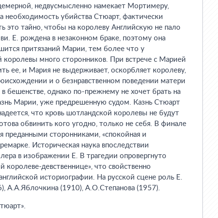
ицемерной, недвусмысленно намекает Мортимеру,
а необходимость убийства Стюарт, фактически
ь это тайно, чтобы на королеву Английскую не пало
ви. Е. рождена в незаконном браке, поэтому она
ашится притязаний Марии, тем более что у
 королевы много сторонников. При встрече с Марией
ить ее, и Мария не выдерживает, оскорбляет королеву,
роисхождении и о безнравственном поведении матери
 в бешенстве, однако по-прежнему не хочет брать на
казнь Марии, уже предрешенную судом. Казнь Стюарт
 надеется, что кровь шотландской королевы не будут
готова обвинить кого угодно, только не себя. В финале
тая преданными сторонниками, «спокойная и
 ремарке. Историческая наука впоследствии
ера в изображении Е. В трагедии опровергнуто
 королеве-девственнице», что свойственно
нглийской историографии. На русской сцене роль Е.
), А.А.Яблочкина (1910), А.О.Степанова (1957).
Стюарт».