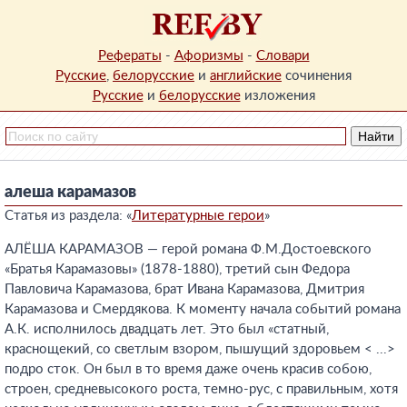
Рефераты
-
Афоризмы
-
Словари
Русские
,
белорусские
и
английские
сочинения
Русские
и
белорусские
изложения
алеша карамазов
Статья из раздела: «
Литературные герои
»
АЛЁША КАРАМАЗОВ — герой романа Ф.М.Достоевского
«Братья Карамазовы» (1878-1880), третий сын Федора
Павловича Карамазова, брат Ивана Карамазова, Дмитрия
Карамазова и Смердякова. К моменту начала событий романа
А.К. исполнилось двадцать лет. Это был «статный,
краснощекий, со светлым взором, пышущий здоровьем < ...>
подро сток. Он был в то время даже очень красив собою,
строен, средневысокого роста, темно-рус, с правильным, хотя