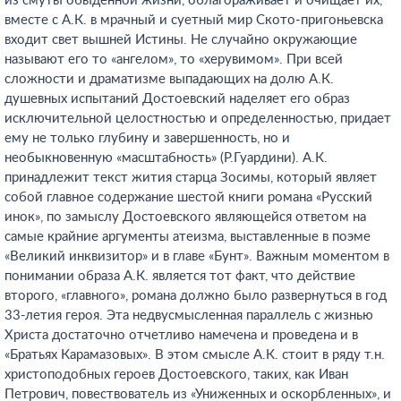
из смуты обыденной жизни, облагораживает и очищает их,
вместе с А.К. в мрачный и суетный мир Ското-пригоньевска
входит свет вышней Истины. Не случайно окружающие
называют его то «ангелом», то «херувимом». При всей
сложности и драматизме выпадающих на долю А.К.
душевных испытаний Достоевский наделяет его образ
исключительной целостностью и определенностью, придает
ему не только глубину и завершенность, но и
необыкновенную «масштабность» (Р.Гуардини). А.К.
принадлежит текст жития старца Зосимы, который являет
собой главное содержание шестой книги романа «Русский
инок», по замыслу Достоевского являющейся ответом на
самые крайние аргументы атеизма, выставленные в поэме
«Великий инквизитор» и в главе «Бунт». Важным моментом в
понимании образа А.К. является тот факт, что действие
второго, «главного», романа должно было развернуться в год
33-летия героя. Эта недвусмысленная параллель с жизнью
Христа достаточно отчетливо намечена и проведена и в
«Братьях Карамазовых». В этом смысле А.К. стоит в ряду т.н.
христоподобных героев Достоевского, таких, как Иван
Петрович, повествователь из «Униженных и оскорбленных», и