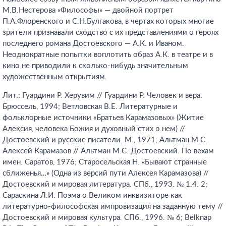
М.В.Нестерова «Философы» — двойной портрет
П.А.Флоренского и С.Н.Булгакова, в чертах которых многие
зрители признавали сходство с их представлениями о героях
последнего романа Достоевского — А.К. и Иваном.
Неоднократные попытки воплотить образ А.К. в театре и в
кино не приводили к сколько-нибудь значительным
художественным открытиям.
Лит.: Гуардини Р. Херувим // Гуардини Р. Человек и вера.
Брюссель, 1994; Ветловская В.Е. Литературные и
фольклорные источники «Братьев Карамазовых» (Житие
Алексия, человека Божия и духовный стих о нем) //
Достоевский и русские писатели. М., 1971; Альтман М.С.
Алексей Карамазов // Альтман М.С. Достоевский. По вехам
имен. Саратов, 1976; Старосельская Н. «Бывают странные
сближенья…» (Одна из версий пути Алексея Карамазова) //
Достоевский и мировая литература. СПб., 1993. № 1.4. 2;
Сараскина Л.И. Поэма о Великом инквизиторе как
литературно-философская импровизация на заданную тему //
Достоевский и мировая культура. СПб., 1996. № 6; Belknap