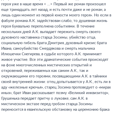
героя уже в наше время < ...> Первый же роман произошел
еще тринадцать лет назад, и есть почти даже и не роман, а
лишь один момент из первой юности моего героя». Но если в
фабуле романа А.К. задействован слабо, то душевная жизнь
героя буквально переполнена событиями. В течение
нескольких дней А.К. выпадает пережить смерть своего
духовного наставника старца Зосимы, убийство отца,
социальную гибель брата Дмитрия, духовный кризис брата
Ивана, самоубийство Смердякова и смерть мальчика
Илюшечки Снегирева, в судьбе которого А.К. принимает
живое участие. Все эти драматические события происходят
на фоне многочисленных мистических открытий и
откровений, переживаемых как самим А.К., так и
окружающими его героями, посвящающими А.К. в тайники
своей внутренней жизни: отец допытывается у А.К., есть ли в
аду «железные крючья», старец Зосима проповедует о «мирах
иных», брат Иван рассказывает поэму «Великий инквизитор»,
Грушенька передает притчу о луковке, сам А.К. в
мистическом экстазе перед гробом старца Зосимы
переносится в евангельскую обстановку на церемонию брака