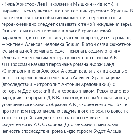
«Князь Христос» Лев Николаевич Мышкин («Идиот»), и
выражает мечту писателя о пришествии «русского Христа». В
свете евангельских событий «момент из первой юности
героя» очевидно следует связывать с темой искушения веры.
Эта же тема акцентирована и другой христианской
параллелью, которая последовательно проводится в романе,
— житием Алексия, человека Божия. В этой связи сюжетной
кульминацией романа следует признать седьмую книгу
«Алеша». Возможным литературным прототипом А.К.
Л.П.Гроссман называл персонажа романа Жорж Санд
«Спиридон» инока Алексея. А среди реальных лиц сходные
черты современники отмечали в Алексее Храповицком
(впоследствии митрополит Антоний Храповицкий), с
которым Достоевский был хорошо знаком. Революционер-
народник, террорист Д.В.Каракозов, который также иногда
упоминается в связи с образом А.К., скорее всего мог быть
прототипом первоначально задуманного ге роя, но вовсе не
того, который выведен в окончательном виде. По
свидетельству А.С.Суворина, Достоевский планировал
написать впоследствии роман, «где героем будет Алеша