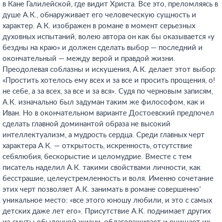
в Кане Галилейской, где видит Христа. Все это, преломляясь в
душе А.К., обнаруживает его человеческую сущность и
характер. А.К. изображен в романе в момент серьезных
духовных испытаний, волею автора он как бы оказывается «у
бездны на краю» и должен сделать выбор — последний и
окончательный — между верой и правдой жизни.
Преодолевая соблазны и искушения, А.К. делает этот выбор:
«Простить хотелось ему всех и за все и просить прощения, о!
не себе, а за всех, за все и за вся». Судя по черновым записям,
А.К. изначально был задуман таким же философом, как и
Иван. Но в окончательном варианте Достоевский предпочел
сделать главной доминантой образа не высокий
интеллектуализм, а мудрость сердца. Среди главных черт
характера А.К. — открытость, искренность, отсутствие
себялюбия, бескорыстие и целомудрие. Вместе с тем
писатель наделил А.К. такими свойствами личности, как
бесстрашие, целеустремленность и воля. Именно сочетание
этих черт позволяет А.К. занимать в романе совершенно’
уникальное место: «все этого юношу любили, и это с самых
детских даже лет его». Присутствие А.К. поднимает других