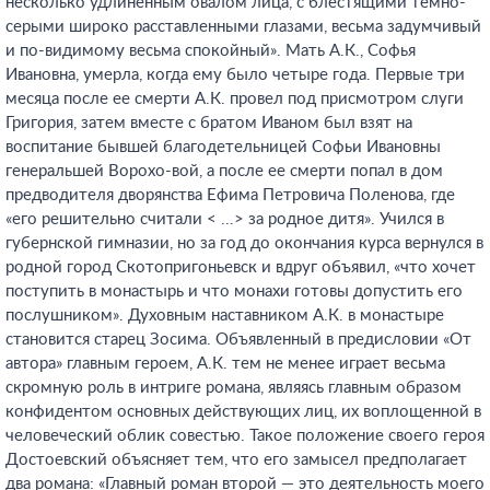
несколько удлиненным овалом лица, с блестящими темно-
серыми широко расставленными глазами, весьма задумчивый
и по-видимому весьма спокойный». Мать А.К., Софья
Ивановна, умерла, когда ему было четыре года. Первые три
месяца после ее смерти А.К. провел под присмотром слуги
Григория, затем вместе с братом Иваном был взят на
воспитание бывшей благодетельницей Софьи Ивановны
генеральшей Ворохо-вой, а после ее смерти попал в дом
предводителя дворянства Ефима Петровича Поленова, где
«его решительно считали < ...> за родное дитя». Учился в
губернской гимназии, но за год до окончания курса вернулся в
родной город Скотопригоньевск и вдруг объявил, «что хочет
поступить в монастырь и что монахи готовы допустить его
послушником». Духовным наставником А.К. в монастыре
становится старец Зосима. Объявленный в предисловии «От
автора» главным героем, А.К. тем не менее играет весьма
скромную роль в интриге романа, являясь главным образом
конфидентом основных действующих лиц, их воплощенной в
человеческий облик совестью. Такое положение своего героя
Достоевский объясняет тем, что его замысел предполагает
два романа: «Главный роман второй — это деятельность моего