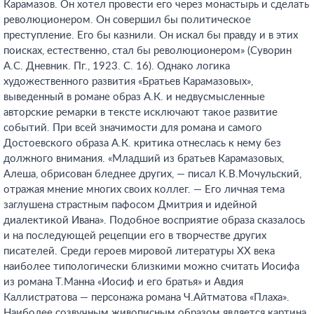
Карамазов. Он хотел провести его через монастырь и сделать
революционером. Он совершил бы политическое
преступление. Его бы казнили. Он искал бы правду и в этих
поисках, естественно, стал бы революционером» (Суворин
А.С. Дневник. Пг., 1923. С. 16). Однако логика
художественного развития «Братьев Карамазовых»,
выведенный в романе образ А.К. и недвусмысленные
авторские ремарки в тексте исключают такое развитие
событий. При всей значимости для романа и самого
Достоевского образа А.К. критика отнеслась к нему без
должного внимания. «Младший из братьев Карамазовых,
Алеша, обрисован бледнее других, — писал К.В.Мочульский,
отражая мнение многих своих коллег. — Его личная тема
заглушена страстным пафосом Дмитрия и идейной
диалектикой Ивана». Подобное восприятие образа сказалось
и на последующей рецепции его в творчестве других
писателей. Среди героев мировой литературы XX века
наиболее типологически близкими можно считать Иосифа
из романа Т.Манна «Иосиф и его братья» и Авдия
Каллистратова — персонажа романа Ч.Айтматова «Плаха».
Наиболее созвучным живописным образом является картина