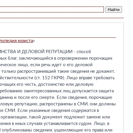
лопедия юриста
»
НСТВА И ДЕЛОВОЙ РЕПУТАЦИИ - способ
ных благ, заключающийся в опровержении порочащих
ическое лицо, если речь идет о его деловой
и только распространивший такие сведения не докажет,
йствительности (ст. 152 ГКРФ). Лицо вправе требовать
очащих его честь, достоинство или деловую
требованию заинтересованных лиц допускается защита
данина и после его смерти. Если сведения, порочащие
деловую репутацию, распространены в СМИ, они должны
же СМИ. Если указанные сведения содержатся в
 организации, такой документ подлежит замене или
ения в иных случаях устанавливается судом. Лицо, в
опубликованы сведения, ущемляющие его права или