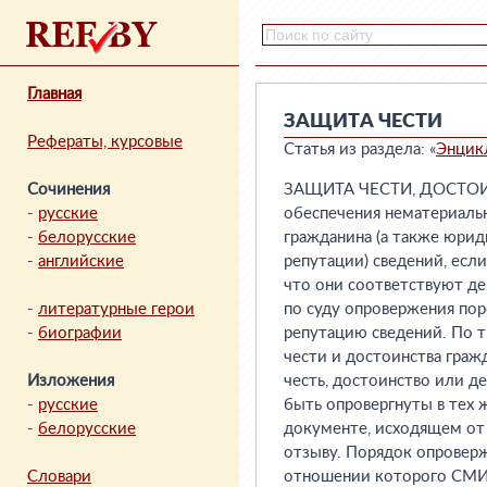
Главная
ЗАЩИТА ЧЕСТИ
Рефераты, курсовые
Статья из раздела: «
Энцик
Сочинения
ЗАЩИТА ЧЕСТИ, ДОСТОИ
-
русские
обеспечения нематериаль
-
белорусские
гражданина (а также юрид
-
английские
репутации) сведений, есл
что они соответствуют де
-
литературные герои
по суду опровержения пор
-
биографии
репутацию сведений. По 
чести и достоинства граж
Изложения
честь, достоинство или 
-
русские
быть опровергнуты в тех 
-
белорусские
документе, исходящем от
отзыву. Порядок опроверж
Словари
отношении которого СМИ 