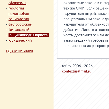
-
афоризмы
охраняемые законом интер
-
геология
тех же СМИ. Если решение
-
полиграфия
нарушителя штраф, взыски
-
социология
процессуальным законодат
-
философский
нарушителя от обязаннос
-
финансовый
действие. Лицо, в отноше
-
энциклопедия юриста
честь, достоинство или д
-
юридический
таких сведений требовать
причиненных их распростр
ГДЗ решебники
ref.by 2006—2026
contextus@mail.ru