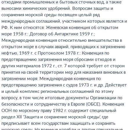
отходами промышленных и бытовых сточных вод, а также
выносами химических удобрений. Вопросам защиты и
сохранения морской среды посвящен целый ряд
международных соглашений, участником которых является и
РФ. К ним относятся: Женевская конвенция об открытом
море 1958 г.: Договор об Антарктике 1959 г.;
Международная конвенция относительно вмешательства в
открытом море в случаях аварий, приводящих к загрязнению
нефтью, 1969 г. с Протоколом 1978 г.: Конвенция по
предотвращению загрязнения моря сбросами отходов и
других материалов 1972 г., ст. 7 которой требует от сторон
принятия на своей территории мер для наказания виновных в
загрязнении моря: Международная конвенция по
предотвращению загрязнения с судов 1973 г. и др. Действует
и целый комплекс региональных соглашений по этому
вопросу, в том числе итоговые документы Организации по
безопасности и сотрудничеству в Европе (ОБСЕ). Конвенция
ООН по морскому праву 1982 г. содержит специальный
раздел XII 'Защита и сохранение морской среды', где
предписывает всем государствам защищать и сохранять
морскую среду. На военные корабли и другие специальные